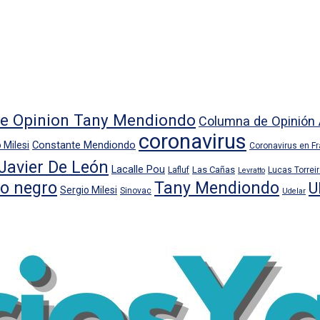
e Opinion Tany Mendiondo
Columna de Opinión 
coronavirus
Constante Mendiondo
 Milesi
Coronavirus en F
Javier De León
Lacalle Pou
Las Cañas
Lafluf
Lucas Torrei
Levratto
io negro
Tany Mendiondo
U
Sergio Milesi
Sinovac
Udelar