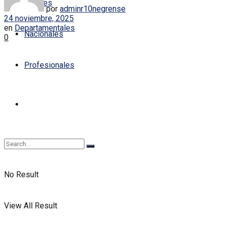
Locales
por
adminr10negrense
24 noviembre, 2025
en
Departamentales
Nacionales
0
Profesionales
No Result
View All Result