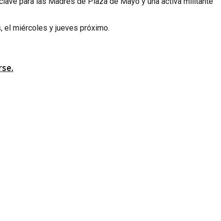
clave para las Madres de Plaza de Mayo y una activa militante
 el miércoles y jueves próximo.
rse.