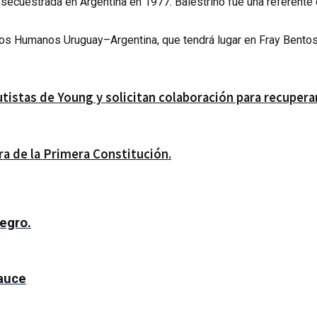
secuestrada en Argentina en 1977. Balestrino fue una referente 
os Humanos Uruguay–Argentina, que tendrá lugar en Fray Bentos,
istas de Young y solicitan colaboración para recupera
ra de la Primera Constitución.
egro.
auce