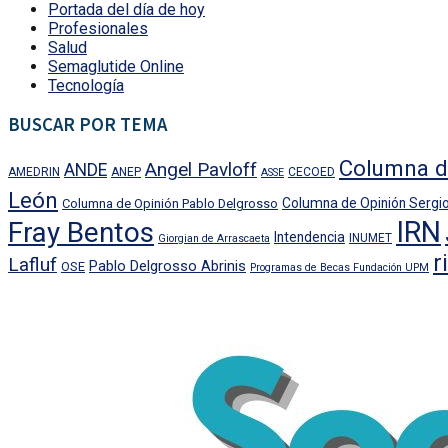
Portada del día de hoy
Profesionales
Salud
Semaglutide Online
Tecnología
BUSCAR POR TEMA
Columna d
Angel Pavloff
ANDE
AMEDRIN
ANEP
CECOED
ASSE
León
Columna de Opinión Sergio
Columna de Opinión Pablo Delgrosso
IRN
Fray Bentos
Intendencia
INUMET
Giorgian de Arrascaeta
r
Lafluf
Pablo Delgrosso Abrinis
OSE
Programas de Becas Fundación UPM