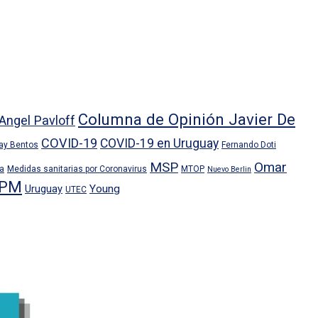
Columna de Opinión Javier De
Angel Pavloff
COVID-19
COVID-19 en Uruguay
ray Bentos
Fernando Doti
MSP
Omar
ra
Medidas sanitarias por Coronavirus
MTOP
Nuevo Berlin
PM
Uruguay
Young
UTEC