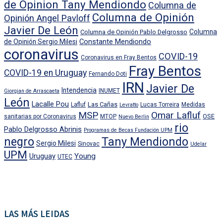
de Opinion Tany Mendiondo
Columna de
Columna de Opinión
Opinión Angel Pavloff
Javier De León
Columna
Columna de Opinión Pablo Delgrosso
Constante Mendiondo
de Opinión Sergio Milesi
coronavirus
COVID-19
Coronavirus en Fray Bentos
Fray Bentos
COVID-19 en Uruguay
Fernando Doti
IRN
Javier De
Intendencia
INUMET
Giorgian de Arrascaeta
León
Lacalle Pou
Las Cañas
Lafluf
Lucas Torreira
Medidas
Levratto
MSP
Omar Lafluf
OSE
sanitarias por Coronavirus
MTOP
Nuevo Berlin
rio
Pablo Delgrosso Abrinis
Programas de Becas Fundación UPM
negro
Tany Mendiondo
Sergio Milesi
Sinovac
Udelar
UPM
Uruguay
Young
UTEC
LAS MÁS LEIDAS