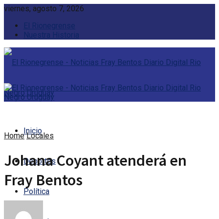
viernes, agosto 7, 2026
El Rionegrense
Nuestra Historia
Inicio
Home
Locales
Johana Coyant atenderá en
Deportes
Fray Bentos
Política