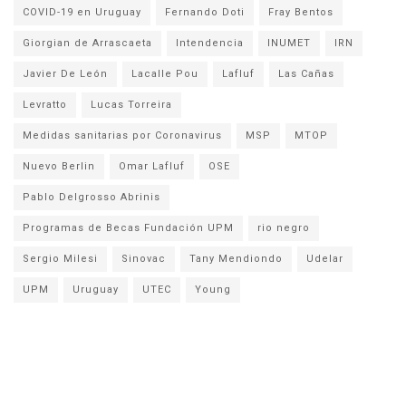
COVID-19 en Uruguay
Fernando Doti
Fray Bentos
Giorgian de Arrascaeta
Intendencia
INUMET
IRN
Javier De León
Lacalle Pou
Lafluf
Las Cañas
Levratto
Lucas Torreira
Medidas sanitarias por Coronavirus
MSP
MTOP
Nuevo Berlin
Omar Lafluf
OSE
Pablo Delgrosso Abrinis
Programas de Becas Fundación UPM
rio negro
Sergio Milesi
Sinovac
Tany Mendiondo
Udelar
UPM
Uruguay
UTEC
Young