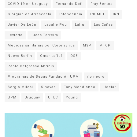
COVID-19 en Uruguay
Fernando Doti
Fray Bentos
Giorgian de Arrascaeta
Intendencia
INUMET
IRN
Javier De León
Lacalle Pou
Lafluf
Las Cañas
Levratto
Lucas Torreira
Medidas sanitarias por Coronavirus
MSP
MTOP
Nuevo Berlin
Omar Lafluf
OSE
Pablo Delgrosso Abrinis
Programas de Becas Fundación UPM
rio negro
Sergio Milesi
Sinovac
Tany Mendiondo
Udelar
UPM
Uruguay
UTEC
Young