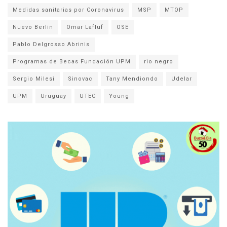
Medidas sanitarias por Coronavirus
MSP
MTOP
Nuevo Berlin
Omar Lafluf
OSE
Pablo Delgrosso Abrinis
Programas de Becas Fundación UPM
rio negro
Sergio Milesi
Sinovac
Tany Mendiondo
Udelar
UPM
Uruguay
UTEC
Young