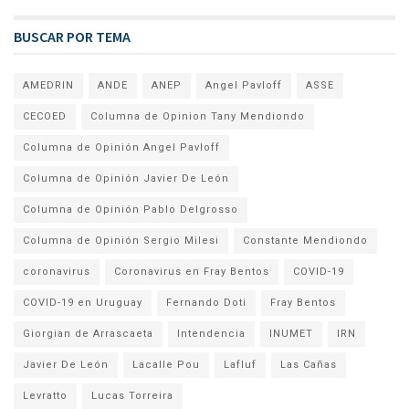
BUSCAR POR TEMA
AMEDRIN
ANDE
ANEP
Angel Pavloff
ASSE
CECOED
Columna de Opinion Tany Mendiondo
Columna de Opinión Angel Pavloff
Columna de Opinión Javier De León
Columna de Opinión Pablo Delgrosso
Columna de Opinión Sergio Milesi
Constante Mendiondo
coronavirus
Coronavirus en Fray Bentos
COVID-19
COVID-19 en Uruguay
Fernando Doti
Fray Bentos
Giorgian de Arrascaeta
Intendencia
INUMET
IRN
Javier De León
Lacalle Pou
Lafluf
Las Cañas
Levratto
Lucas Torreira