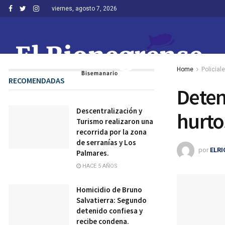
viernes, agosto 7, 2026
Home
Policial
RECOMENDADAS
Deten
Descentralización y
hurto
Turismo realizaron una
recorrida por la zona
de serranías y Los
por
ELR
Palmares.
HACE 5 AÑOS
Homicidio de Bruno
Salvatierra: Segundo
detenido confiesa y
recibe condena.