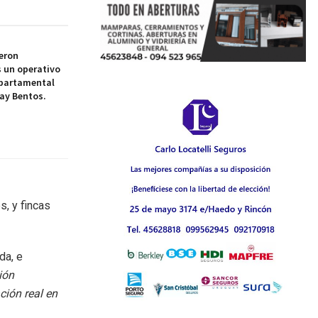
eron
 un operativo
epartamental
ay Bentos.
, y fincas
da, e
ión
ción real en