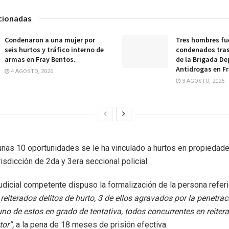
acionadas
Condenaron a una mujer por
Tres hombres fu
seis hurtos y tráfico interno de
condenados tras
armas en Fray Bentos.
de la Brigada D
Antidrogas en Fr
4 AGOSTO, 2026
3 AGOSTO, 2026
nas 10 oportunidades se le ha vinculado a hurtos en propiedades
isdicción de 2da y 3era seccional policial.
judicial competente dispuso la formalización de la persona referi
reiterados delitos de hurto, 3 de ellos agravados por la penetrac
 uno de estos en grado de tentativa, todos concurrentes en reitera
tor”,
a la pena de 18 meses de prisión efectiva.