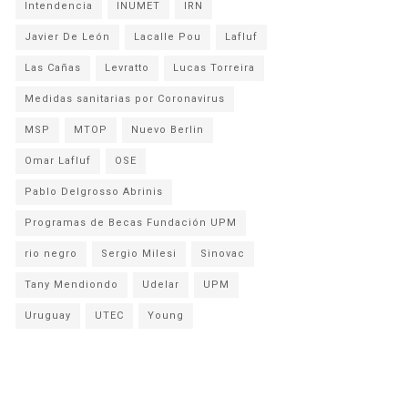
Intendencia
INUMET
IRN
Javier De León
Lacalle Pou
Lafluf
Las Cañas
Levratto
Lucas Torreira
Medidas sanitarias por Coronavirus
MSP
MTOP
Nuevo Berlin
Omar Lafluf
OSE
Pablo Delgrosso Abrinis
Programas de Becas Fundación UPM
rio negro
Sergio Milesi
Sinovac
Tany Mendiondo
Udelar
UPM
Uruguay
UTEC
Young