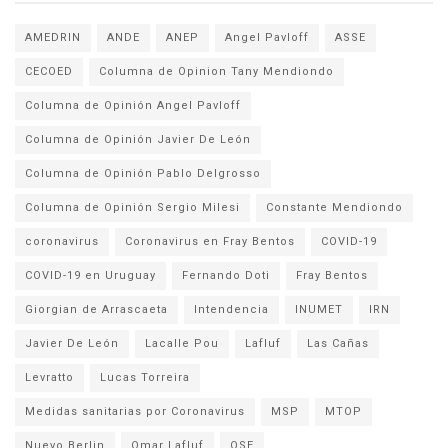
AMEDRIN
ANDE
ANEP
Angel Pavloff
ASSE
CECOED
Columna de Opinion Tany Mendiondo
Columna de Opinión Angel Pavloff
Columna de Opinión Javier De León
Columna de Opinión Pablo Delgrosso
Columna de Opinión Sergio Milesi
Constante Mendiondo
coronavirus
Coronavirus en Fray Bentos
COVID-19
COVID-19 en Uruguay
Fernando Doti
Fray Bentos
Giorgian de Arrascaeta
Intendencia
INUMET
IRN
Javier De León
Lacalle Pou
Lafluf
Las Cañas
Levratto
Lucas Torreira
Medidas sanitarias por Coronavirus
MSP
MTOP
Nuevo Berlin
Omar Lafluf
OSE