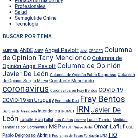
Portada del día de hoy
Profesionales
Salud
Semaglutide Online
Tecnología
BUSCAR POR TEMA
Columna
Angel Pavloff
ANDE
AMEDRIN
ANEP
CECOED
ASSE
de Opinion Tany Mendiondo
Columna de
Columna de Opinión
Opinión Angel Pavloff
Javier De León
Columna
Columna de Opinión Pablo Delgrosso
Constante Mendiondo
de Opinión Sergio Milesi
coronavirus
COVID-19
Coronavirus en Fray Bentos
Fray Bentos
COVID-19 en Uruguay
Fernando Doti
IRN
Javier De
Intendencia
INUMET
Giorgian de Arrascaeta
León
Lacalle Pou
Las Cañas
Lafluf
Lucas Torreira
Medidas
Levratto
MSP
Omar Lafluf
OSE
sanitarias por Coronavirus
MTOP
Nuevo Berlin
rio
Pablo Delgrosso Abrinis
Programas de Becas Fundación UPM