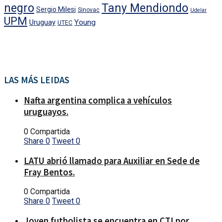
negro
Tany Mendiondo
Sergio Milesi
Sinovac
Udelar
UPM
Uruguay
Young
UTEC
LAS MÁS LEIDAS
Nafta argentina complica a vehículos
uruguayos.
0 Compartida
Share
0
Tweet
0
LATU abrió llamado para Auxiliar en Sede de
Fray Bentos.
0 Compartida
Share
0
Tweet
0
Joven futbolista se encuentra en CTI por