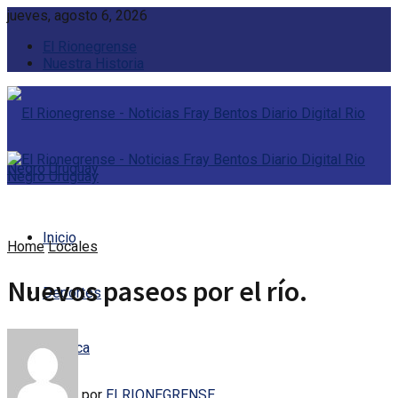
jueves, agosto 6, 2026
El Rionegrense
Nuestra Historia
Inicio
Home
Locales
Nuevos paseos por el río.
Deportes
Política
por
ELRIONEGRENSE