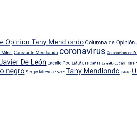
e Opinion Tany Mendiondo
Columna de Opinión 
coronavirus
Constante Mendiondo
 Milesi
Coronavirus en F
Javier De León
Lacalle Pou
Las Cañas
Lafluf
Lucas Torrei
Levratto
io negro
Tany Mendiondo
U
Sergio Milesi
Sinovac
Udelar