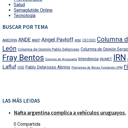
Salud
Semaglutide Online
Tecnología
BUSCAR POR TEMA
Columna d
Angel Pavloff
ANDE
AMEDRIN
ANEP
CECOED
ASSE
León
Columna de Opinión Sergio
Columna de Opinión Pablo Delgrosso
IRN
Fray Bentos
Intendencia
INUMET
Giorgian de Arrascaeta
r
Lafluf
Pablo Delgrosso Abrinis
OSE
Programas de Becas Fundación UPM
LAS MÁS LEIDAS
Nafta argentina complica a vehículos uruguayos.
0 Compartida