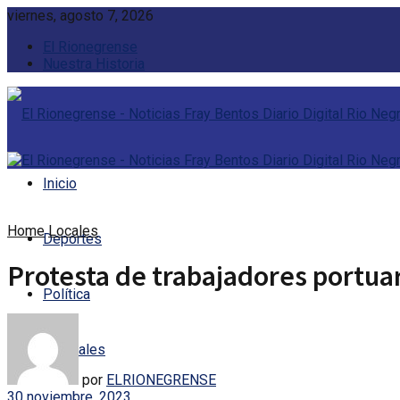
viernes, agosto 7, 2026
El Rionegrense
Nuestra Historia
Inicio
Home
Locales
Deportes
Protesta de trabajadores portuar
Política
Policiales
por
ELRIONEGRENSE
30 noviembre, 2023