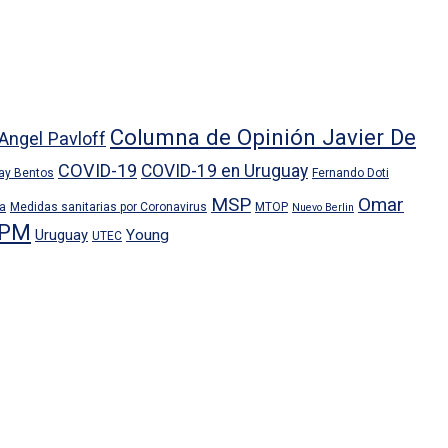
Columna de Opinión Javier De
Angel Pavloff
COVID-19
COVID-19 en Uruguay
ray Bentos
Fernando Doti
MSP
Omar
ra
Medidas sanitarias por Coronavirus
MTOP
Nuevo Berlin
PM
Uruguay
Young
UTEC