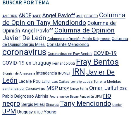
BUSCAR POR TEMA
Columna
Angel Pavloff
ANDE
AMEDRIN
ANEP
CECOED
ASSE
de Opinion Tany Mendiondo
Columna de
Columna de Opinión
Opinión Angel Pavloff
Javier De León
Columna
Columna de Opinión Pablo Delgrosso
Constante Mendiondo
de Opinión Sergio Milesi
coronavirus
COVID-19
Coronavirus en Fray Bentos
Fray Bentos
COVID-19 en Uruguay
Fernando Doti
IRN
Javier De
Intendencia
INUMET
Giorgian de Arrascaeta
León
Lacalle Pou
Las Cañas
Lafluf
Lucas Torreira
Medidas
Levratto
MSP
Omar Lafluf
OSE
sanitarias por Coronavirus
MTOP
Nuevo Berlin
rio
Pablo Delgrosso Abrinis
Programas de Becas Fundación UPM
negro
Tany Mendiondo
Sergio Milesi
Sinovac
Udelar
UPM
Uruguay
Young
UTEC