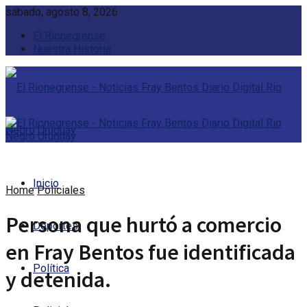
sábado, agosto 8, 2026
El Rionegrense
Nuestra Historia
Inicio
Home
Policiales
Persona que hurtó a comercio
Deportes
en Fray Bentos fue identificada
Política
y detenida.