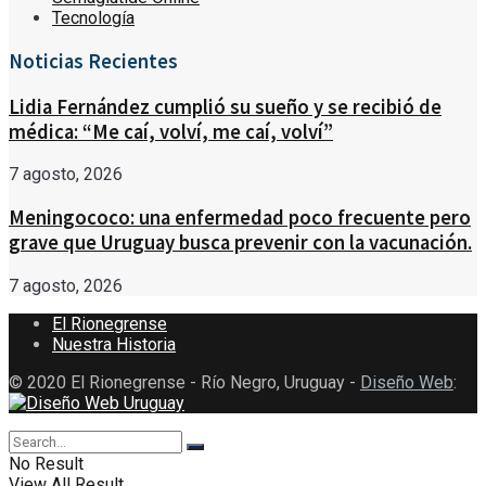
Tecnología
Noticias Recientes
Lidia Fernández cumplió su sueño y se recibió de
médica: “Me caí, volví, me caí, volví”
7 agosto, 2026
Meningococo: una enfermedad poco frecuente pero
grave que Uruguay busca prevenir con la vacunación.
7 agosto, 2026
El Rionegrense
Nuestra Historia
© 2020 El Rionegrense - Río Negro, Uruguay -
Diseño Web
:
No Result
View All Result