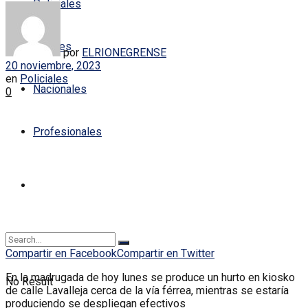
Policiales
Locales
por
ELRIONEGRENSE
20 noviembre, 2023
en
Policiales
Nacionales
0
Profesionales
Compartir en Facebook
Compartir en Twitter
En la madrugada de hoy lunes se produce un hurto en kiosko
No Result
de calle Lavalleja cerca de la vía férrea, mientras se estaría
produciendo se despliegan efectivos