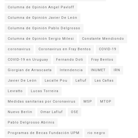
Columna de Opinión Angel Pavloff
Columna de Opinión Javier De León
Columna de Opinión Pablo Delgrosso
Columna de Opinión Sergio Milesi
Constante Mendiondo
coronavirus
Coronavirus en Fray Bentos
COVID-19
COVID-19 en Uruguay
Fernando Doti
Fray Bentos
Giorgian de Arrascaeta
Intendencia
INUMET
IRN
Javier De León
Lacalle Pou
Lafluf
Las Cañas
Levratto
Lucas Torreira
Medidas sanitarias por Coronavirus
MSP
MTOP
Nuevo Berlin
Omar Lafluf
OSE
Pablo Delgrosso Abrinis
Programas de Becas Fundación UPM
rio negro