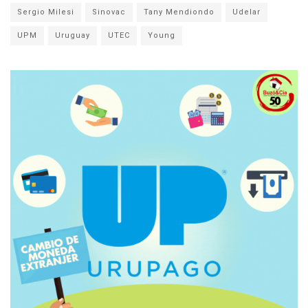
Sergio Milesi
Sinovac
Tany Mendiondo
Udelar
UPM
Uruguay
UTEC
Young