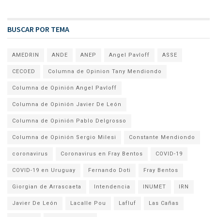
BUSCAR POR TEMA
AMEDRIN
ANDE
ANEP
Angel Pavloff
ASSE
CECOED
Columna de Opinion Tany Mendiondo
Columna de Opinión Angel Pavloff
Columna de Opinión Javier De León
Columna de Opinión Pablo Delgrosso
Columna de Opinión Sergio Milesi
Constante Mendiondo
coronavirus
Coronavirus en Fray Bentos
COVID-19
COVID-19 en Uruguay
Fernando Doti
Fray Bentos
Giorgian de Arrascaeta
Intendencia
INUMET
IRN
Javier De León
Lacalle Pou
Lafluf
Las Cañas