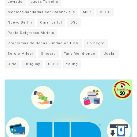
Levratto
Lucas Torreira
Medidas sanitarias por Coronavirus
MSP
MTOP
Nuevo Berlin
Omar Lafluf
OSE
Pablo Delgrosso Abrinis
Programas de Becas Fundación UPM
rio negro
Sergio Milesi
Sinovac
Tany Mendiondo
Udelar
UPM
Uruguay
UTEC
Young