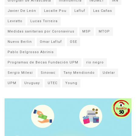
Giorgian de Arrascaeta
Intendencia
INUMET
IRN
Javier De León
Lacalle Pou
Lafluf
Las Cañas
Levratto
Lucas Torreira
Medidas sanitarias por Coronavirus
MSP
MTOP
Nuevo Berlin
Omar Lafluf
OSE
Pablo Delgrosso Abrinis
Programas de Becas Fundación UPM
rio negro
Sergio Milesi
Sinovac
Tany Mendiondo
Udelar
UPM
Uruguay
UTEC
Young