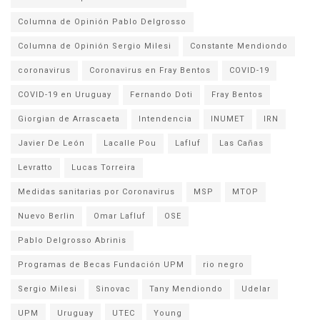
Columna de Opinión Pablo Delgrosso
Columna de Opinión Sergio Milesi
Constante Mendiondo
coronavirus
Coronavirus en Fray Bentos
COVID-19
COVID-19 en Uruguay
Fernando Doti
Fray Bentos
Giorgian de Arrascaeta
Intendencia
INUMET
IRN
Javier De León
Lacalle Pou
Lafluf
Las Cañas
Levratto
Lucas Torreira
Medidas sanitarias por Coronavirus
MSP
MTOP
Nuevo Berlin
Omar Lafluf
OSE
Pablo Delgrosso Abrinis
Programas de Becas Fundación UPM
rio negro
Sergio Milesi
Sinovac
Tany Mendiondo
Udelar
UPM
Uruguay
UTEC
Young