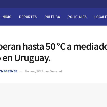
INICIO
DEPORTES
POLÍTICA
POLICIALES
LOCAL
peran hasta 50 °C a mediad
 en Uruguay.
IONEGRENSE
8 enero, 2022
en
General