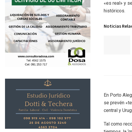
«es real» y s
históricos.
Noticias Rel
En Porto Aleg
se prevén «te
central y Uru
Tal como reco
tiempos, la ‘