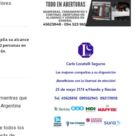
alores
plía su alcance
42 personas en
ión.
 mientras que
 Argentina
de todos los
ords de