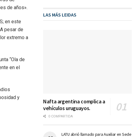
les de años».
LAS MÁS LEIDAS
S; en este
 A pesar de
lor extremo a
unta “Ola de
ente en el
ndios
bosidad y
Nafta argentina complica a
vehículos uruguayos.
0 COMPARTIDA
LATU abrió llamado para Auxiliar en Sede