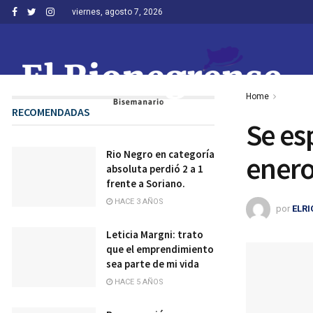
viernes, agosto 7, 2026
Home
RECOMENDADAS
Se es
Rio Negro en categoría
enero
absoluta perdió 2 a 1
frente a Soriano.
HACE 3 AÑOS
por
ELR
Leticia Margni: trato
que el emprendimiento
sea parte de mi vida
HACE 5 AÑOS