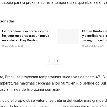
e espera para la próxima semana temperaturas que alcanzaran v
acionadas
La Intendencia exhorta a cuidar
El Plan Guido am
los contenedores tras un nuevo
y beneficiará a 
incendio en Fray Bentos.
su segunda edic
20 JULIO, 2026
26 JUNIO, 2026
re, Brasil, se proyectan temperaturas sucesivas de hasta 47 ºC,
mperaturas máximas cercanas a los 50 ºC en Rio Grande do Sul,
guay a finales de la próxima semana».
noció el propio observatorio, se trataría del «calor más grande 
madre de todas las olas de calor’ con valores que diezmarían réc