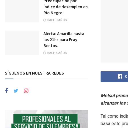
Preocupación por
índice de desempleo en
Río Negro.
HACE 3 AÑOS
Alerta: Amarilla hasta
las 21hs para Fray
Bentos.
HACE 5 AÑOS
SÍGUENOS EN NUESTRA REDES
C
Metsul prono
alcanzar los
Tal como indi
basa este pro