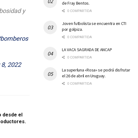
de Fray Bentos.
bosidad y
0 COMPARTIDA
Joven futbolista se encuentra en CTI
por golpiza.
#bomberos
0 COMPARTIDA
LA VACA SAGRADA DE ANCAP
0 COMPARTIDA
 8, 2022
La superluna «Rosa» se podrá disfrutar
el 26 de abril en Uruguay.
0 COMPARTIDA
o desde el
roductores.