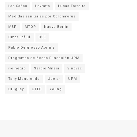
Las Cañas
Levratto
Lucas Torreira
Medidas sanitarias por Coronavirus
MSP
MTOP
Nuevo Berlin
Omar Lafluf
OSE
Pablo Delgrosso Abrinis
Programas de Becas Fundación UPM
rio negro
Sergio Milesi
Sinovac
Tany Mendiondo
Udelar
UPM
Uruguay
UTEC
Young