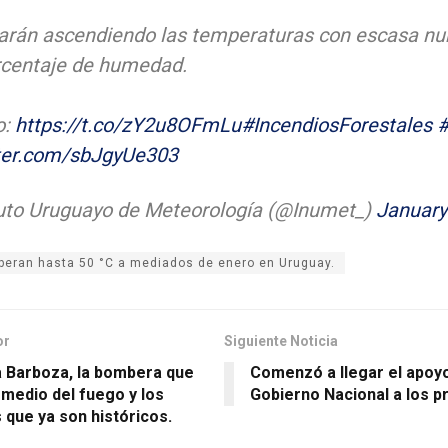
arán ascendiendo las temperaturas con escasa nu
rcentaje de humedad.
o:
https://t.co/zY2u8OFmLu
#IncendiosForestales
tter.com/sbJgyUe303
tuto Uruguayo de Meteorología (@Inumet_)
January
peran hasta 50 °C a mediados de enero en Uruguay.
or
Siguiente Noticia
a Barboza, la bombera que
Comenzó a llegar el apoy
 medio del fuego y los
Gobierno Nacional a los p
 que ya son históricos.