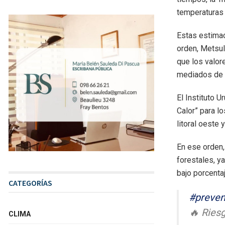
temperaturas 
Estas estima
orden, Metsul
que los valor
mediados de m
El Instituto 
Calor” para l
litoral oeste 
En ese orden,
forestales, y
bajo porcent
CATEGORÍAS
#preven
🔥 Riesg
CLIMA