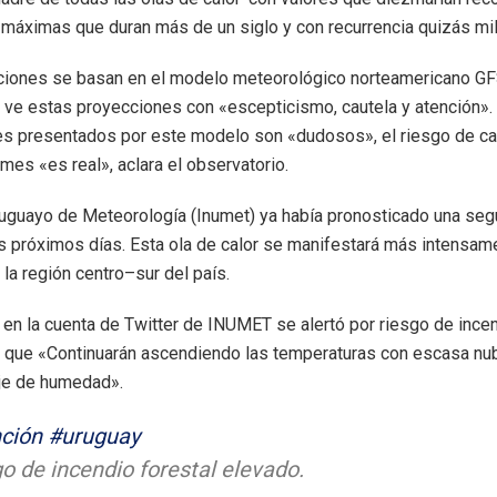
máximas que duran más de un siglo y con recurrencia quizás mi
ciones se basan en el modelo meteorológico norteamericano GF
 ve estas proyecciones con «escepticismo, cautela y atención».
es presentados por este modelo son «dudosos», el riesgo de ca
es «es real», aclara el observatorio.
Uruguayo de Meteorología (Inumet) ya había pronosticado una seg
os próximos días. Esta ola de calor se manifestará más intensam
y la región centro–sur del país.
 en la cuenta de Twitter de INUMET se alertó por riesgo de ince
a que «Continuarán ascendiendo las temperaturas con escasa nu
aje de humedad».
ción
#uruguay
o de incendio forestal elevado.