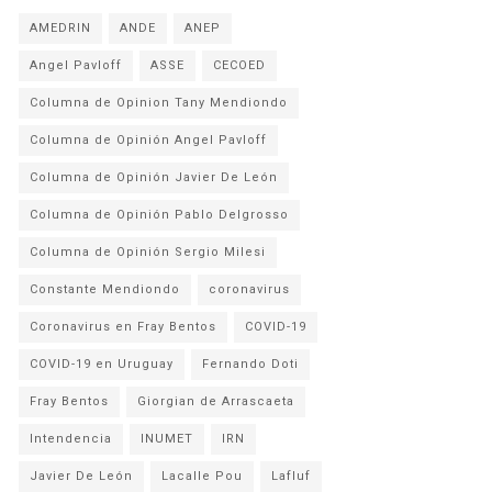
AMEDRIN
ANDE
ANEP
Angel Pavloff
ASSE
CECOED
Columna de Opinion Tany Mendiondo
Columna de Opinión Angel Pavloff
Columna de Opinión Javier De León
Columna de Opinión Pablo Delgrosso
Columna de Opinión Sergio Milesi
Constante Mendiondo
coronavirus
Coronavirus en Fray Bentos
COVID-19
COVID-19 en Uruguay
Fernando Doti
Fray Bentos
Giorgian de Arrascaeta
Intendencia
INUMET
IRN
Javier De León
Lacalle Pou
Lafluf