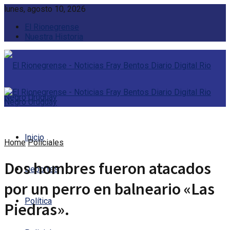
lunes, agosto 10, 2026
El Rionegrense
Nuestra Historia
Inicio
Home
Policiales
Dos hombres fueron atacados
Deportes
por un perro en balneario «Las
Política
Piedras».