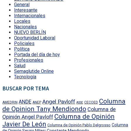
General
Interesante
Internacionales
Locales
Nacionales
NUEVO BERLÍN
Oportunidad Laboral
Policiales
Política
Portada del día de hoy
Profesionales
Salud
Semaglutide Online
Tecnología
BUSCAR POR TEMA
Columna
Angel Pavloff
ANDE
AMEDRIN
ANEP
CECOED
ASSE
de Opinion Tany Mendiondo
Columna de
Columna de Opinión
Opinión Angel Pavloff
Javier De León
Columna
Columna de Opinión Pablo Delgrosso
Constante Mendiondo
de Opinión Sergio Milesi