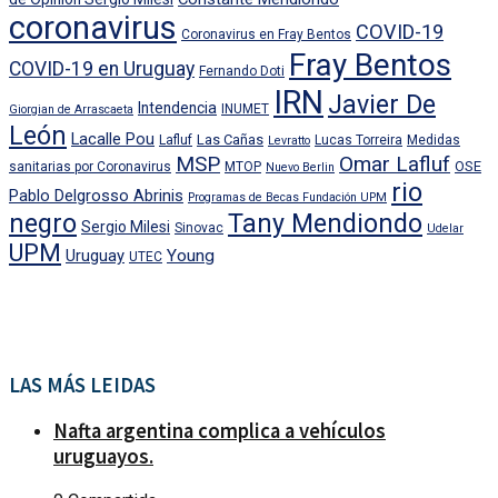
coronavirus
COVID-19
Coronavirus en Fray Bentos
Fray Bentos
COVID-19 en Uruguay
Fernando Doti
IRN
Javier De
Intendencia
INUMET
Giorgian de Arrascaeta
León
Lacalle Pou
Las Cañas
Lafluf
Lucas Torreira
Medidas
Levratto
MSP
Omar Lafluf
OSE
sanitarias por Coronavirus
MTOP
Nuevo Berlin
rio
Pablo Delgrosso Abrinis
Programas de Becas Fundación UPM
negro
Tany Mendiondo
Sergio Milesi
Sinovac
Udelar
UPM
Uruguay
Young
UTEC
LAS MÁS LEIDAS
Nafta argentina complica a vehículos
uruguayos.