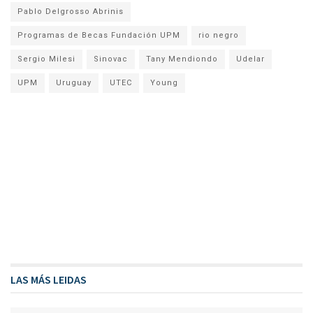
Pablo Delgrosso Abrinis
Programas de Becas Fundación UPM
rio negro
Sergio Milesi
Sinovac
Tany Mendiondo
Udelar
UPM
Uruguay
UTEC
Young
LAS MÁS LEIDAS