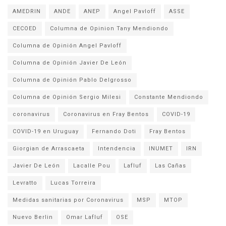
AMEDRIN
ANDE
ANEP
Angel Pavloff
ASSE
CECOED
Columna de Opinion Tany Mendiondo
Columna de Opinión Angel Pavloff
Columna de Opinión Javier De León
Columna de Opinión Pablo Delgrosso
Columna de Opinión Sergio Milesi
Constante Mendiondo
coronavirus
Coronavirus en Fray Bentos
COVID-19
COVID-19 en Uruguay
Fernando Doti
Fray Bentos
Giorgian de Arrascaeta
Intendencia
INUMET
IRN
Javier De León
Lacalle Pou
Lafluf
Las Cañas
Levratto
Lucas Torreira
Medidas sanitarias por Coronavirus
MSP
MTOP
Nuevo Berlin
Omar Lafluf
OSE