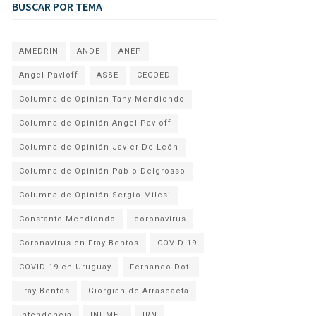
BUSCAR POR TEMA
AMEDRIN
ANDE
ANEP
Angel Pavloff
ASSE
CECOED
Columna de Opinion Tany Mendiondo
Columna de Opinión Angel Pavloff
Columna de Opinión Javier De León
Columna de Opinión Pablo Delgrosso
Columna de Opinión Sergio Milesi
Constante Mendiondo
coronavirus
Coronavirus en Fray Bentos
COVID-19
COVID-19 en Uruguay
Fernando Doti
Fray Bentos
Giorgian de Arrascaeta
Intendencia
INUMET
IRN