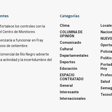
entes
Categorías
Clima
Locale
fortalece los controles con la
el Centro de Monitoreo.
COLUMNA DE
Nacion
OPINIÓN
NUEVO
nzaría a funcionar en Fray
Comunicado
Oportu
pios de setiembre.
Cultural
Polici
Comercial de Río Negro advierte
Departamentales
Polític
la actividad y la incertidumbre del
Deportes
Portad
Educación
Hoy
ESPACIO
Profes
CONTRATADO
Salud
General
Semagl
Interesante
Tecnol
Internacionales