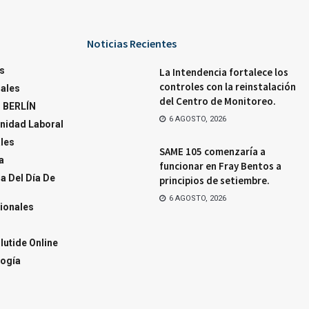
Noticias Recientes
s
La Intendencia fortalece los
controles con la reinstalación
ales
del Centro de Monitoreo.
 BERLÍN
6 AGOSTO, 2026
nidad Laboral
ales
SAME 105 comenzaría a
a
funcionar en Fray Bentos a
a Del Día De
principios de setiembre.
6 AGOSTO, 2026
ionales
utide Online
ogía