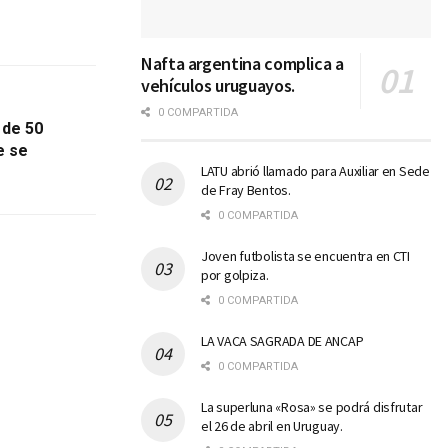
Nafta argentina complica a
vehículos uruguayos.
0 COMPARTIDA
 de 50
e se
LATU abrió llamado para Auxiliar en Sede
de Fray Bentos.
0 COMPARTIDA
Joven futbolista se encuentra en CTI
por golpiza.
0 COMPARTIDA
LA VACA SAGRADA DE ANCAP
0 COMPARTIDA
La superluna «Rosa» se podrá disfrutar
el 26 de abril en Uruguay.