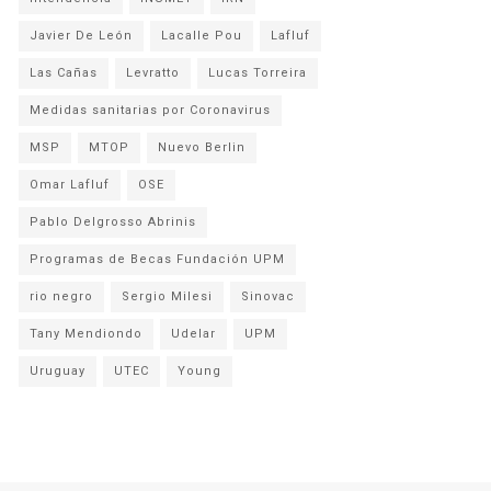
Javier De León
Lacalle Pou
Lafluf
Las Cañas
Levratto
Lucas Torreira
Medidas sanitarias por Coronavirus
MSP
MTOP
Nuevo Berlin
Omar Lafluf
OSE
Pablo Delgrosso Abrinis
Programas de Becas Fundación UPM
rio negro
Sergio Milesi
Sinovac
Tany Mendiondo
Udelar
UPM
Uruguay
UTEC
Young