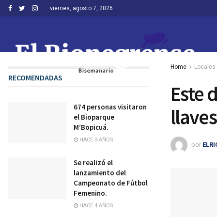
viernes, agosto 7, 2026
Home
Locales
RECOMENDADAS
Este 
674 personas visitaron
llave
el Bioparque
M’Bopicuá.
HACE 3 AÑOS
por
ELR
Se realizó el
lanzamiento del
Campeonato de Fútbol
Femenino.
HACE 4 AÑOS