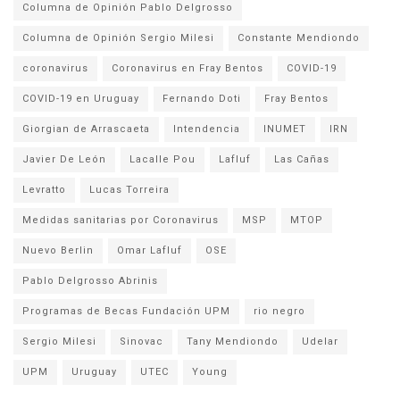
Columna de Opinión Pablo Delgrosso
Columna de Opinión Sergio Milesi
Constante Mendiondo
coronavirus
Coronavirus en Fray Bentos
COVID-19
COVID-19 en Uruguay
Fernando Doti
Fray Bentos
Giorgian de Arrascaeta
Intendencia
INUMET
IRN
Javier De León
Lacalle Pou
Lafluf
Las Cañas
Levratto
Lucas Torreira
Medidas sanitarias por Coronavirus
MSP
MTOP
Nuevo Berlin
Omar Lafluf
OSE
Pablo Delgrosso Abrinis
Programas de Becas Fundación UPM
rio negro
Sergio Milesi
Sinovac
Tany Mendiondo
Udelar
UPM
Uruguay
UTEC
Young