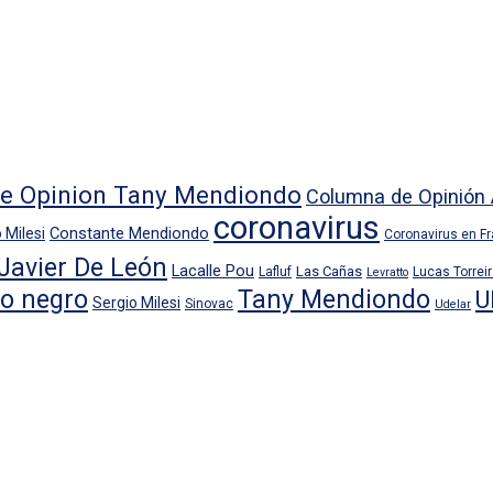
e Opinion Tany Mendiondo
Columna de Opinión 
coronavirus
Constante Mendiondo
 Milesi
Coronavirus en F
Javier De León
Lacalle Pou
Las Cañas
Lafluf
Lucas Torrei
Levratto
io negro
Tany Mendiondo
U
Sergio Milesi
Sinovac
Udelar