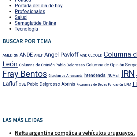
Portada del día de hoy
Profesionales
Salud
Semaglutide Online
Tecnología
BUSCAR POR TEMA
Columna d
Angel Pavloff
ANDE
AMEDRIN
ANEP
CECOED
ASSE
León
Columna de Opinión Sergio
Columna de Opinión Pablo Delgrosso
IRN
Fray Bentos
Intendencia
INUMET
Giorgian de Arrascaeta
r
Lafluf
Pablo Delgrosso Abrinis
OSE
Programas de Becas Fundación UPM
LAS MÁS LEIDAS
Nafta argentina complica a vehículos uruguayos.