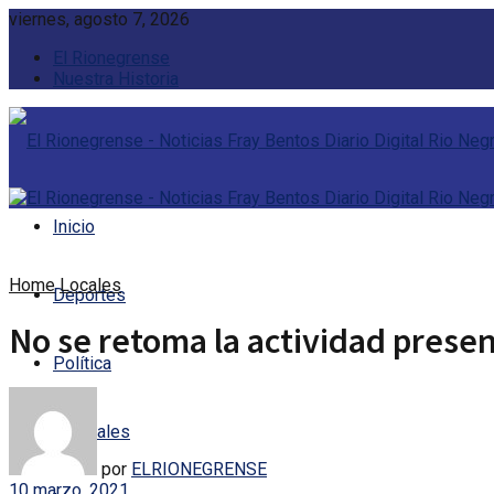
viernes, agosto 7, 2026
El Rionegrense
Nuestra Historia
Inicio
Home
Locales
Deportes
No se retoma la actividad presen
Política
Policiales
por
ELRIONEGRENSE
10 marzo, 2021