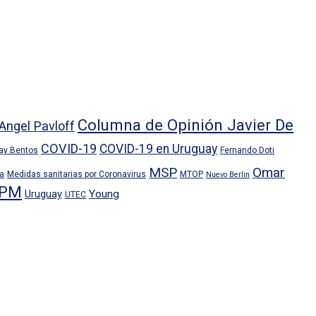
Columna de Opinión Javier De
Angel Pavloff
COVID-19
COVID-19 en Uruguay
ray Bentos
Fernando Doti
MSP
Omar
ra
Medidas sanitarias por Coronavirus
MTOP
Nuevo Berlin
PM
Uruguay
Young
UTEC