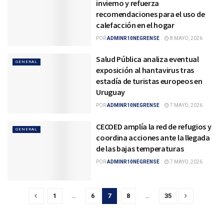
invierno y refuerza
recomendaciones para el uso de
calefacción en el hogar
POR
ADMINR10NEGRENSE
8 MAYO, 2026
Salud Pública analiza eventual
GENERAL
exposición al hantavirus tras
estadía de turistas europeos en
Uruguay
POR
ADMINR10NEGRENSE
7 MAYO, 2026
CECOED amplía la red de refugios y
GENERAL
coordina acciones ante la llegada
de las bajas temperaturas
POR
ADMINR10NEGRENSE
7 MAYO, 2026
1
…
6
7
8
…
35