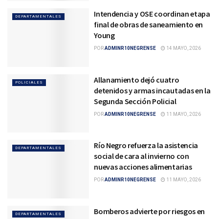
Intendencia y OSE coordinan etapa
DEPARTAMENTALES
final de obras de saneamiento en
Young
POR
ADMINR10NEGRENSE
14 MAYO, 2026
Allanamiento dejó cuatro
POLICIALES
detenidos y armas incautadas en la
Segunda Sección Policial
POR
ADMINR10NEGRENSE
11 MAYO, 2026
Río Negro refuerza la asistencia
DEPARTAMENTALES
social de cara al invierno con
nuevas acciones alimentarias
POR
ADMINR10NEGRENSE
11 MAYO, 2026
Bomberos advierte por riesgos en
DEPARTAMENTALES