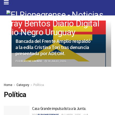
POLÍTICA
Bancada del Frente Amplio respaldó
a la edila Cristina Tori tras denuncia
presentada por ADEOM.
POR
ELRIONEGRENSE
14 JULIO, 2026
Home
Category
Política
Política
Casa Grande impulsa lista a la Junta.