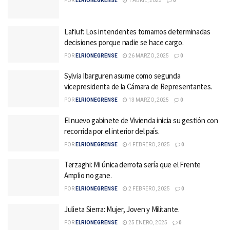
POR
ELRIONEGRENSE
1 ABRIL, 2025
0
Lafluf: Los intendentes tomamos determinadas
decisiones porque nadie se hace cargo.
POR
ELRIONEGRENSE
26 MARZO, 2025
0
Sylvia Ibarguren asume como segunda
vicepresidenta de la Cámara de Representantes.
POR
ELRIONEGRENSE
13 MARZO, 2025
0
El nuevo gabinete de Vivienda inicia su gestión con
recorrida por el interior del país.
POR
ELRIONEGRENSE
4 FEBRERO, 2025
0
Terzaghi: Mi única derrota sería que el Frente
Amplio no gane.
POR
ELRIONEGRENSE
2 FEBRERO, 2025
0
Julieta Sierra: Mujer, Joven y Militante.
POR
ELRIONEGRENSE
25 ENERO, 2025
0