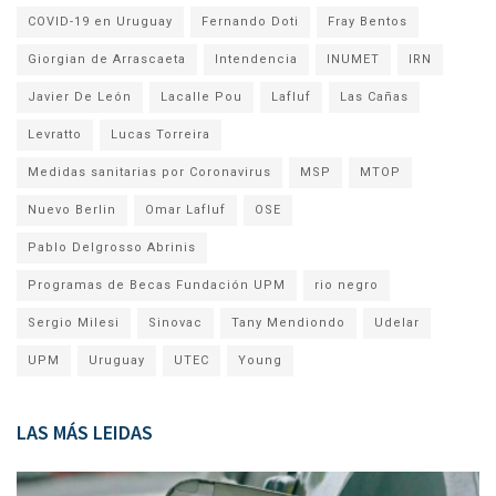
COVID-19 en Uruguay
Fernando Doti
Fray Bentos
Giorgian de Arrascaeta
Intendencia
INUMET
IRN
Javier De León
Lacalle Pou
Lafluf
Las Cañas
Levratto
Lucas Torreira
Medidas sanitarias por Coronavirus
MSP
MTOP
Nuevo Berlin
Omar Lafluf
OSE
Pablo Delgrosso Abrinis
Programas de Becas Fundación UPM
rio negro
Sergio Milesi
Sinovac
Tany Mendiondo
Udelar
UPM
Uruguay
UTEC
Young
LAS MÁS LEIDAS