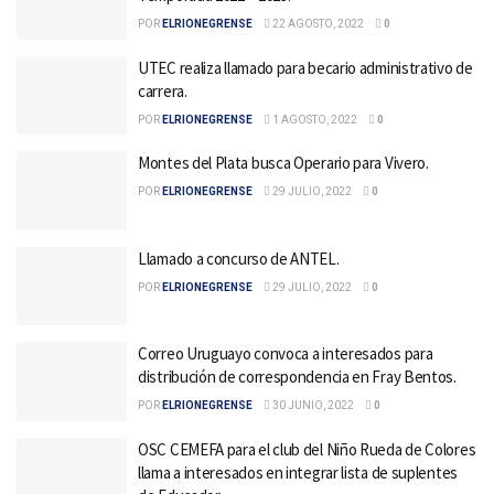
POR
ELRIONEGRENSE
22 AGOSTO, 2022
0
UTEC realiza llamado para becario administrativo de
carrera.
POR
ELRIONEGRENSE
1 AGOSTO, 2022
0
Montes del Plata busca Operario para Vivero.
POR
ELRIONEGRENSE
29 JULIO, 2022
0
Llamado a concurso de ANTEL.
POR
ELRIONEGRENSE
29 JULIO, 2022
0
Correo Uruguayo convoca a interesados para
distribución de correspondencia en Fray Bentos.
POR
ELRIONEGRENSE
30 JUNIO, 2022
0
OSC CEMEFA para el club del Niño Rueda de Colores
llama a interesados en integrar lista de suplentes