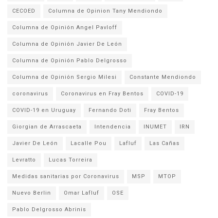
CECOED
Columna de Opinion Tany Mendiondo
Columna de Opinión Angel Pavloff
Columna de Opinión Javier De León
Columna de Opinión Pablo Delgrosso
Columna de Opinión Sergio Milesi
Constante Mendiondo
coronavirus
Coronavirus en Fray Bentos
COVID-19
COVID-19 en Uruguay
Fernando Doti
Fray Bentos
Giorgian de Arrascaeta
Intendencia
INUMET
IRN
Javier De León
Lacalle Pou
Lafluf
Las Cañas
Levratto
Lucas Torreira
Medidas sanitarias por Coronavirus
MSP
MTOP
Nuevo Berlin
Omar Lafluf
OSE
Pablo Delgrosso Abrinis