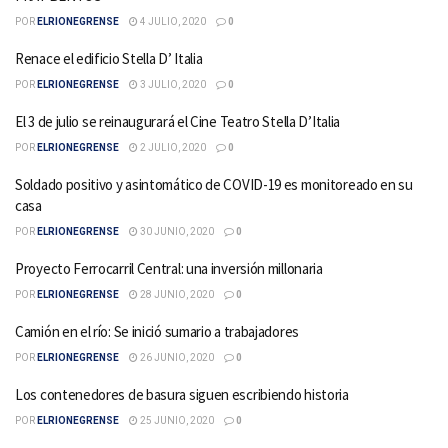
POR
ELRIONEGRENSE
4 JULIO, 2020
0
Renace el edificio Stella D’ Italia
POR
ELRIONEGRENSE
3 JULIO, 2020
0
El 3 de julio se reinaugurará el Cine Teatro Stella D’Italia
POR
ELRIONEGRENSE
2 JULIO, 2020
0
Soldado positivo y asintomático de COVID-19 es monitoreado en su
casa
POR
ELRIONEGRENSE
30 JUNIO, 2020
0
Proyecto Ferrocarril Central: una inversión millonaria
POR
ELRIONEGRENSE
28 JUNIO, 2020
0
Camión en el río: Se inició sumario a trabajadores
POR
ELRIONEGRENSE
26 JUNIO, 2020
0
Los contenedores de basura siguen escribiendo historia
POR
ELRIONEGRENSE
25 JUNIO, 2020
0