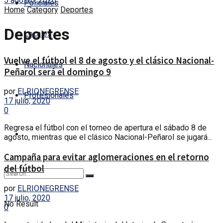
5 agosto, 2026
Policiales
Home
Category
Deportes
Deportes
Locales
Vuelve el fútbol el 8 de agosto y el clásico Nacional-
Nacionales
Peñarol será el domingo 9
por
ELRIONEGRENSE
Profesionales
17 julio, 2020
0
Regresa el fútbol con el torneo de apertura el sábado 8 de
agosto, mientras que el clásico Nacional-Peñarol se jugará...
Campaña para evitar aglomeraciones en el retorno
del fútbol
por
ELRIONEGRENSE
17 julio, 2020
No Result
0