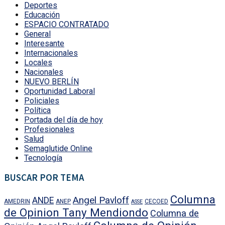
Deportes
Educación
ESPACIO CONTRATADO
General
Interesante
Internacionales
Locales
Nacionales
NUEVO BERLÍN
Oportunidad Laboral
Policiales
Política
Portada del día de hoy
Profesionales
Salud
Semaglutide Online
Tecnología
BUSCAR POR TEMA
Columna
Angel Pavloff
ANDE
AMEDRIN
ANEP
CECOED
ASSE
de Opinion Tany Mendiondo
Columna de