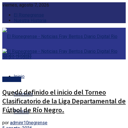
viernes, agosto 7, 2026
El Rionegrense
Nuestra Historia
Inicio
Deportes
Quedó definido el inicio del Torneo
Deportes
Clasificatorio de la Liga Departamental de
Fútbol de Río Negro.
Política
por
adminr10negrense