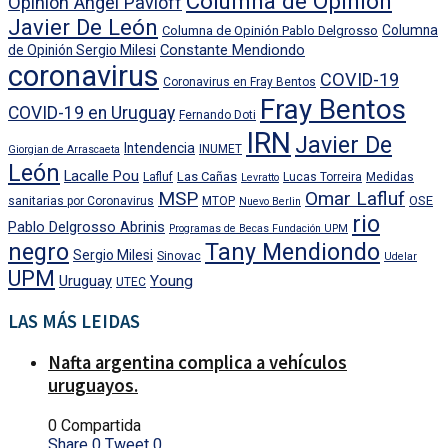
Columna de Opinión
Opinión Angel Pavloff
Javier De León
Columna
Columna de Opinión Pablo Delgrosso
Constante Mendiondo
de Opinión Sergio Milesi
coronavirus
COVID-19
Coronavirus en Fray Bentos
Fray Bentos
COVID-19 en Uruguay
Fernando Doti
IRN
Javier De
Intendencia
INUMET
Giorgian de Arrascaeta
León
Lacalle Pou
Las Cañas
Lafluf
Lucas Torreira
Medidas
Levratto
MSP
Omar Lafluf
OSE
sanitarias por Coronavirus
MTOP
Nuevo Berlin
rio
Pablo Delgrosso Abrinis
Programas de Becas Fundación UPM
negro
Tany Mendiondo
Sergio Milesi
Sinovac
Udelar
UPM
Uruguay
Young
UTEC
LAS MÁS LEIDAS
Nafta argentina complica a vehículos
uruguayos.
0 Compartida
Share
0
Tweet
0