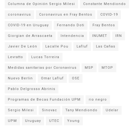
Columna de Opinión Sergio Milesi
Constante Mendiondo
coronavirus
Coronavirus en Fray Bentos
COVID-19
COVID-19 en Uruguay
Fernando Doti
Fray Bentos
Giorgian de Arrascaeta
Intendencia
INUMET
IRN
Javier De León
Lacalle Pou
Lafluf
Las Cañas
Levratto
Lucas Torreira
Medidas sanitarias por Coronavirus
MSP
MTOP
Nuevo Berlin
Omar Lafluf
OSE
Pablo Delgrosso Abrinis
Programas de Becas Fundación UPM
rio negro
Sergio Milesi
Sinovac
Tany Mendiondo
Udelar
UPM
Uruguay
UTEC
Young