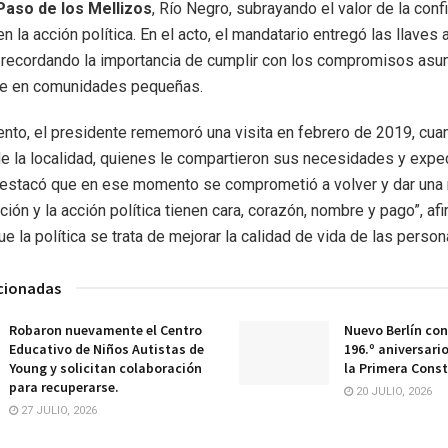
Paso de los Mellizos
, Río Negro, subrayando el valor de la conf
la acción política. En el acto, el mandatario entregó las llaves a
, recordando la importancia de cumplir con los compromisos asu
e en comunidades pequeñas.
ento, el presidente rememoró una visita en febrero de 2019, cua
e la localidad, quienes le compartieron sus necesidades y expec
destacó que en ese momento se comprometió a volver y dar una 
ión y la acción política tienen cara, corazón, nombre y pago”, afi
 la política se trata de mejorar la calidad de vida de las person
acionadas
Robaron nuevamente el Centro
Nuevo Berlín co
Educativo de Niños Autistas de
196.º aniversario
Young y solicitan colaboración
la Primera Const
para recuperarse.
20 JULIO, 2026
27 JULIO, 2026