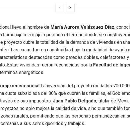
acional lleva el nombre de
María Aurora Velázquez Díaz
, conoc
n homenaje a la mujer que donó el terreno donde se construyero
te proyecto cubre la totalidad de la demanda de viviendas en u
ntes. Las casas fueron construidas bajo la modalidad de ayuda 
aracterísticas destacadas como paredes dobles, calefactores y
nto. Estas viviendas fueron reconocidas por la
Facultad de Inge
 términos energéticos.
compromiso social
La inversión del proyecto ronda los 700.000
una cuota subsidiada del 80% que cubren las familias, el Gobierno
 través de sus impuestos.
Juan Pablo Delgado
, titular de Mevir
proyectos no solo mejora la calidad de vida, sino que también for
s zonas rurales, permitiendo que las personas permanezcan en s
ercanas a sus seres queridos y trabajos.