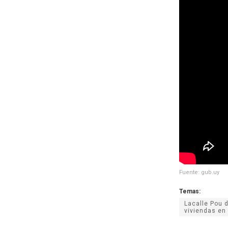
Fuente: gub.uy
Temas:
Lacalle Pou 
viviendas en