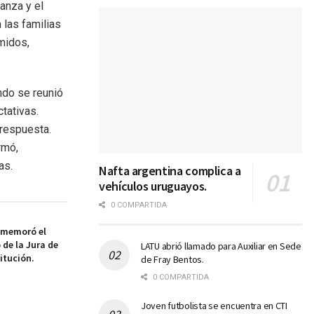
ianza y el
 las familias
midos,
ndo se reunió
tativas.
respuesta.
rmó,
as.
Nafta argentina complica a
vehículos uruguayos.
0 COMPARTIDA
nmemoró el
 de la Jura de
LATU abrió llamado para Auxiliar en Sede
itución.
de Fray Bentos.
0 COMPARTIDA
Joven futbolista se encuentra en CTI