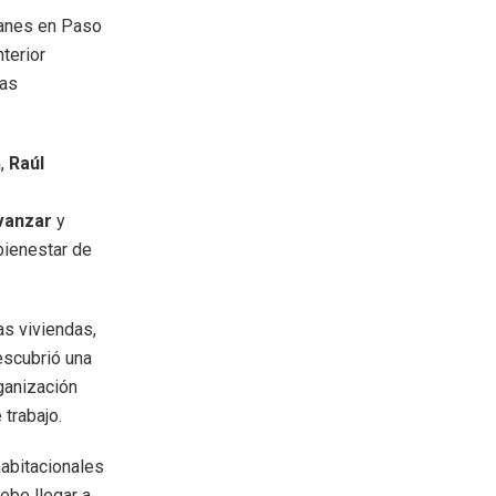
lanes en Paso
terior
las
a,
Raúl
vanzar
y
bienestar de
as viviendas,
descubrió una
rganización
trabajo.
habitacionales
ebe llegar a