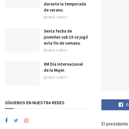
durante la temporada
de verano.
HACE 4 AÑOS
Sexta fecha de
juveniles sub 18 se jugó
este fin de semana.
HACE 5 AÑOS
8M Día Internacional
de la Mujer.
HACE 3 AÑOS
SÍGUENOS EN NUESTRA REDES
C
El presidente