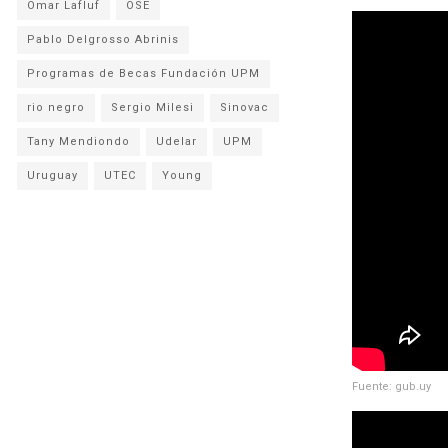
Omar Lafluf
OSE
Pablo Delgrosso Abrinis
Programas de Becas Fundación UPM
rio negro
Sergio Milesi
Sinovac
Tany Mendiondo
Udelar
UPM
Uruguay
UTEC
Young
Fuente: gub.uy