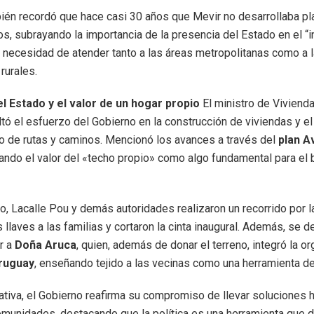
ién recordó que hace casi 30 años que Mevir no desarrollaba p
os, subrayando la importancia de la presencia del Estado en el “in
a necesidad de atender tanto a las áreas metropolitanas como a 
rurales.
l Estado y el valor de un hogar propio
El ministro de Viviend
altó el esfuerzo del Gobierno en la construcción de viviendas y el
 de rutas y caminos. Mencionó los avances a través del
plan A
ando el valor del «techo propio» como algo fundamental para el 
to, Lacalle Pou y demás autoridades realizaron un recorrido por l
 llaves a las familias y cortaron la cinta inaugural. Además, se 
r a
Doña Aruca
, quien, además de donar el terreno, integró la o
ruguay
, enseñando tejido a las vecinas como una herramienta de 
iativa, el Gobierno reafirma su compromiso de llevar soluciones 
omunidades, destacando que la política es una herramienta que d