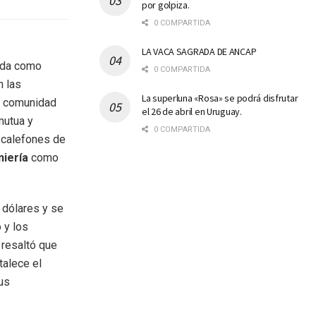
por golpiza.
0 COMPARTIDA
LA VACA SAGRADA DE ANCAP
ida como
0 COMPARTIDA
n las
La superluna «Rosa» se podrá disfrutar
na comunidad
el 26 de abril en Uruguay.
mutua y
0 COMPARTIDA
 calefones de
niería
como
 dólares y se
 y los
, resaltó que
talece el
us