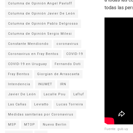
Columna de Opinión Angel Pavloff
todas las per
Columna de Opinión Javier De León
Columna de Opinión Pablo Delgrosso
Columna de Opinión Sergio Milesi
Constante Mendiondo
coronavirus
Coronavirus en Fray Bentos
COVID-19
COVID-19 en Uruguay
Fernando Doti
Fray Bentos
Giorgian de Arrascaeta
Intendencia
INUMET
IRN
Javier De León
Lacalle Pou
Lafluf
Las Cañas
Levratto
Lucas Torreira
Medidas sanitarias por Coronavirus
MSP
MTOP
Nuevo Berlin
Fuente: gub.uy