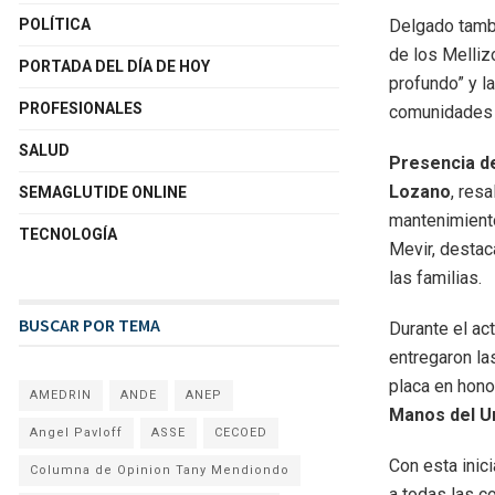
Delgado tamb
POLÍTICA
de los Melliz
PORTADA DEL DÍA DE HOY
profundo” y l
PROFESIONALES
comunidades 
SALUD
Presencia de
Lozano
, res
SEMAGLUTIDE ONLINE
mantenimiento
TECNOLOGÍA
Mevir, destac
las familias.
BUSCAR POR TEMA
Durante el ac
entregaron las
placa en hono
AMEDRIN
ANDE
ANEP
Manos del U
Angel Pavloff
ASSE
CECOED
Con esta inic
Columna de Opinion Tany Mendiondo
a todas las c