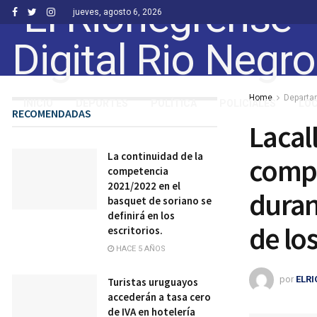
jueves, agosto 6, 2026
Home
Departa
INICIO
DEPORTES
POLÍTICA
POLICIALES
LO
RECOMENDADAS
Lacal
La continuidad de la
compr
competencia
2021/2022 en el
duran
basquet de soriano se
definirá en los
de los
escritorios.
HACE 5 AÑOS
por
ELR
Turistas uruguayos
accederán a tasa cero
de IVA en hotelería