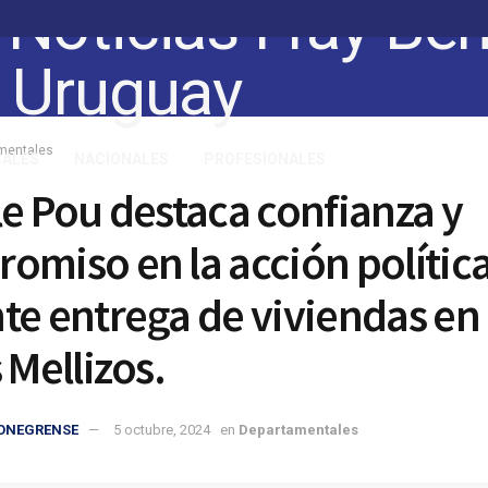
mentales
CALES
NACIONALES
PROFESIONALES
le Pou destaca confianza y
omiso en la acción polític
te entrega de viviendas en
 Mellizos.
IONEGRENSE
5 octubre, 2024
en
Departamentales