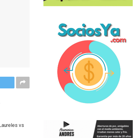
o
 Laureles vs