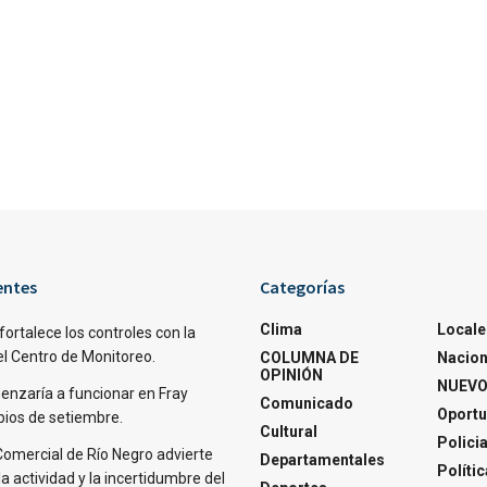
entes
Categorías
Clima
Locale
fortalece los controles con la
el Centro de Monitoreo.
COLUMNA DE
Nacion
OPINIÓN
NUEVO
nzaría a funcionar en Fray
Comunicado
Oportu
pios de setiembre.
Cultural
Polici
Comercial de Río Negro advierte
Departamentales
Polític
la actividad y la incertidumbre del