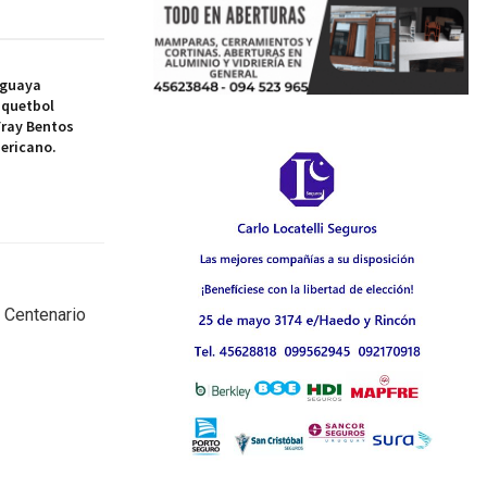
uguaya
squetbol
Fray Bentos
ericano.
 Centenario