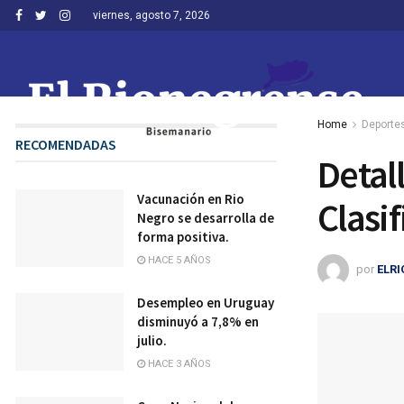
viernes, agosto 7, 2026
Home
Deporte
RECOMENDADAS
Detall
Vacunación en Rio
Clasif
Negro se desarrolla de
forma positiva.
HACE 5 AÑOS
por
ELR
Desempleo en Uruguay
disminuyó a 7,8% en
julio.
HACE 3 AÑOS