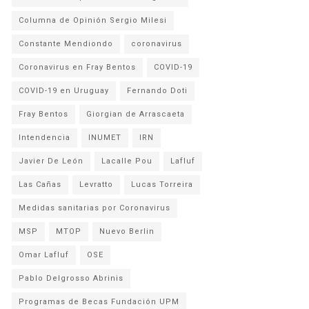
Columna de Opinión Sergio Milesi
Constante Mendiondo
coronavirus
Coronavirus en Fray Bentos
COVID-19
COVID-19 en Uruguay
Fernando Doti
Fray Bentos
Giorgian de Arrascaeta
Intendencia
INUMET
IRN
Javier De León
Lacalle Pou
Lafluf
Las Cañas
Levratto
Lucas Torreira
Medidas sanitarias por Coronavirus
MSP
MTOP
Nuevo Berlin
Omar Lafluf
OSE
Pablo Delgrosso Abrinis
Programas de Becas Fundación UPM