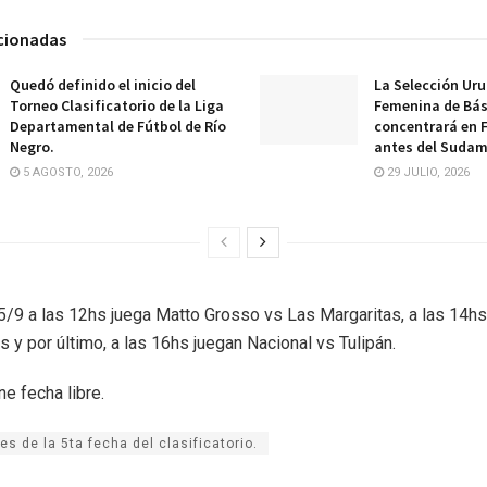
acionadas
Quedó definido el inicio del
La Selección Ur
Torneo Clasificatorio de la Liga
Femenina de Bá
Departamental de Fútbol de Río
concentrará en 
Negro.
antes del Sudam
5 AGOSTO, 2026
29 JULIO, 2026
/9 a las 12hs juega Matto Grosso vs Las Margaritas, a las 14hs
s y por último, a las 16hs juegan Nacional vs Tulipán.
ne fecha libre.
es de la 5ta fecha del clasificatorio.