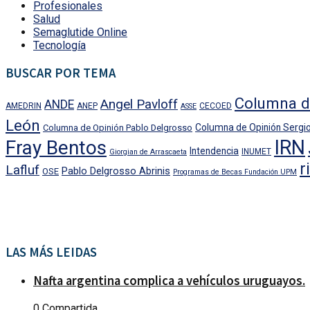
Profesionales
Salud
Semaglutide Online
Tecnología
BUSCAR POR TEMA
Columna d
Angel Pavloff
ANDE
AMEDRIN
ANEP
CECOED
ASSE
León
Columna de Opinión Sergio
Columna de Opinión Pablo Delgrosso
IRN
Fray Bentos
Intendencia
INUMET
Giorgian de Arrascaeta
r
Lafluf
Pablo Delgrosso Abrinis
OSE
Programas de Becas Fundación UPM
LAS MÁS LEIDAS
Nafta argentina complica a vehículos uruguayos.
0 Compartida