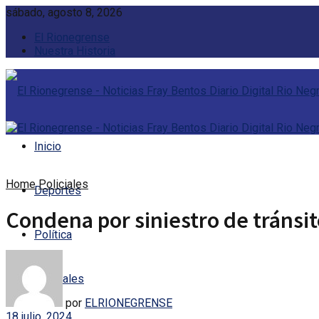
sábado, agosto 8, 2026
El Rionegrense
Nuestra Historia
Inicio
Home
Policiales
Deportes
Condena por siniestro de tránsit
Política
Policiales
por
ELRIONEGRENSE
18 julio, 2024