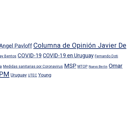
Columna de Opinión Javier De
Angel Pavloff
COVID-19
COVID-19 en Uruguay
ray Bentos
Fernando Doti
MSP
Omar
ra
Medidas sanitarias por Coronavirus
MTOP
Nuevo Berlin
PM
Uruguay
Young
UTEC