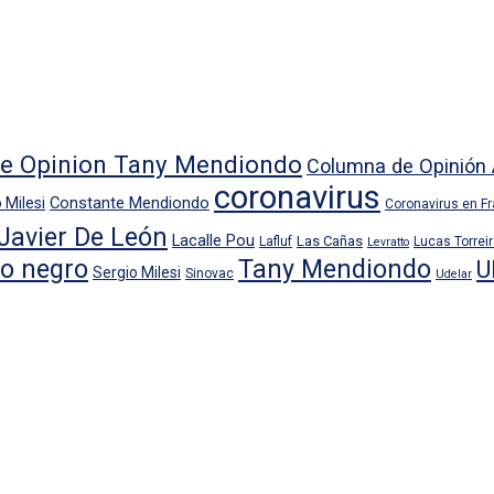
e Opinion Tany Mendiondo
Columna de Opinión 
coronavirus
Constante Mendiondo
 Milesi
Coronavirus en F
Javier De León
Lacalle Pou
Las Cañas
Lafluf
Lucas Torrei
Levratto
io negro
Tany Mendiondo
U
Sergio Milesi
Sinovac
Udelar