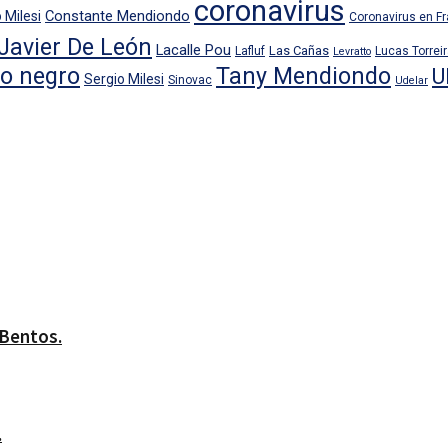
coronavirus
Constante Mendiondo
 Milesi
Coronavirus en F
Javier De León
Lacalle Pou
Las Cañas
Lafluf
Lucas Torrei
Levratto
io negro
Tany Mendiondo
U
Sergio Milesi
Sinovac
Udelar
 Bentos.
.