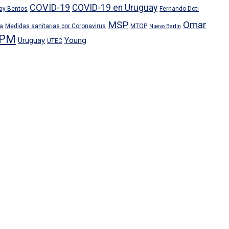
COVID-19
COVID-19 en Uruguay
ray Bentos
Fernando Doti
MSP
Omar
ra
Medidas sanitarias por Coronavirus
MTOP
Nuevo Berlin
PM
Uruguay
Young
UTEC