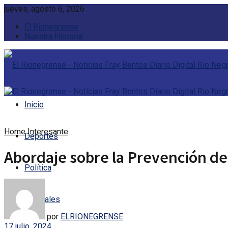
jueves, agosto 6, 2026
El Rionegrense
Nuestra Historia
Inicio
Home
Interesante
Deportes
Abordaje sobre la Prevención del 
Política
Policiales
por
ELRIONEGRENSE
17 julio, 2024