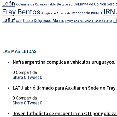
León
Columna de Opinión Sergio
Columna de Opinión Pablo Delgrosso
IRN
Fray Bentos
Intendencia
INUMET
Giorgian de Arrascaeta
r
Lafluf
Pablo Delgrosso Abrinis
OSE
Programas de Becas Fundación UPM
LAS MÁS LEIDAS
Nafta argentina complica a vehículos uruguayos.
0 Compartida
Share
0
Tweet
0
LATU abrió llamado para Auxiliar en Sede de Fray
0 Compartida
Share
0
Tweet
0
Joven futbolista se encuentra en CTI por golpiza