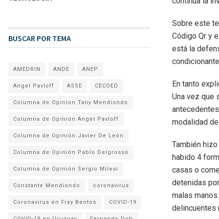
continúa la i
Sobre este te
Código Qr y e
BUSCAR POR TEMA
está la defen
condicionante
AMEDRIN
ANDE
ANEP
En tanto expl
Angel Pavloff
ASSE
CECOED
Una vez que se
Columna de Opinion Tany Mendiondo
antecedentes 
Columna de Opinión Angel Pavloff
modalidad del
Columna de Opinión Javier De León
También hizo 
Columna de Opinión Pablo Delgrosso
habido 4 form
casas o comer
Columna de Opinión Sergio Milesi
detenidas por
Constante Mendiondo
coronavirus
malas manos. 
Coronavirus en Fray Bentos
COVID-19
delincuentes 
COVID-19 en Uruguay
Fernando Doti