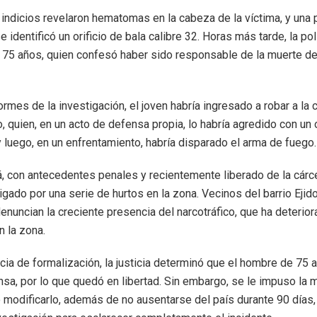
indicios revelaron hematomas en la cabeza de la víctima, y una 
e identificó un orificio de bala calibre 32. Horas más tarde, la po
75 años, quien confesó haber sido responsable de la muerte d
rmes de la investigación, el joven habría ingresado a robar a la 
, quien, en un acto de defensa propia, lo habría agredido con un 
 luego, en un enfrentamiento, habría disparado el arma de fuego.
, con antecedentes penales y recientemente liberado de la cárce
igado por una serie de hurtos en la zona. Vecinos del barrio Eji
enuncian la creciente presencia del narcotráfico, que ha deterior
n la zona.
ncia de formalización, la justicia determinó que el hombre de 75 
nsa, por lo que quedó en libertad. Sin embargo, se le impuso la m
o modificarlo, además de no ausentarse del país durante 90 días,