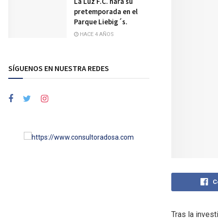
La Luz F.C. hará su
pretemporada en el
Parque Liebig´s.
HACE 4 AÑOS
SÍGUENOS EN NUESTRA REDES
C
Tras la inves