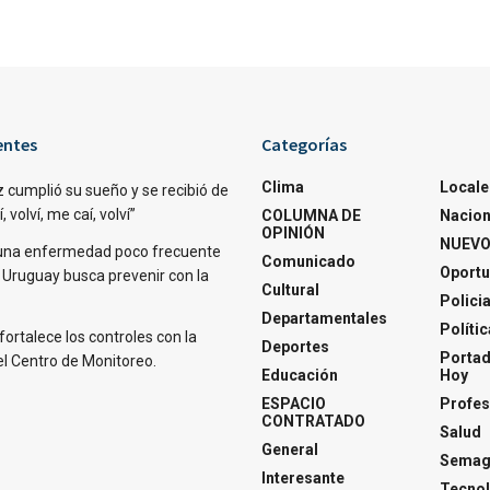
entes
Categorías
Clima
Locale
 cumplió su sueño y se recibió de
 volví, me caí, volví”
COLUMNA DE
Nacion
OPINIÓN
NUEVO
una enfermedad poco frecuente
Comunicado
Oportu
 Uruguay busca prevenir con la
Cultural
Polici
Departamentales
Polític
fortalece los controles con la
Deportes
Portad
el Centro de Monitoreo.
Educación
Hoy
ESPACIO
Profes
CONTRATADO
Salud
General
Semagl
Interesante
Tecnol