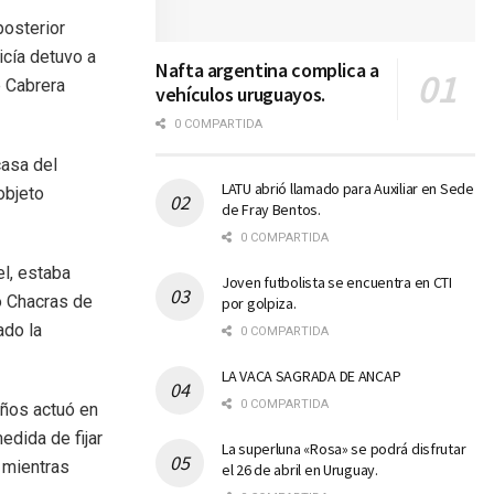
posterior
licía detuvo a
Nafta argentina complica a
e Cabrera
vehículos uruguayos.
0 COMPARTIDA
casa del
LATU abrió llamado para Auxiliar en Sede
objeto
de Fray Bentos.
0 COMPARTIDA
l, estaba
Joven futbolista se encuentra en CTI
do Chacras de
por golpiza.
ado la
0 COMPARTIDA
LA VACA SAGRADA DE ANCAP
0 COMPARTIDA
años actuó en
edida de fijar
La superluna «Rosa» se podrá disfrutar
 mientras
el 26 de abril en Uruguay.