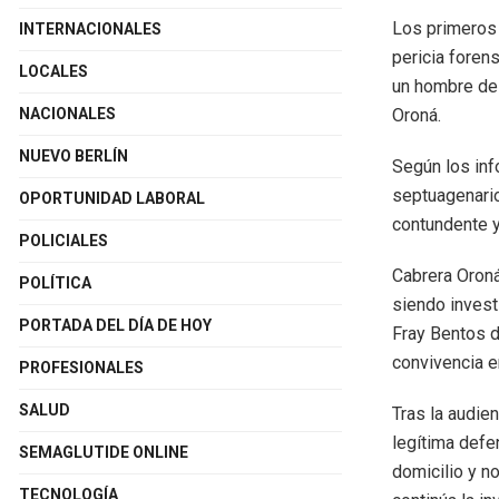
Los primeros 
INTERNACIONALES
pericia forens
LOCALES
un hombre de 
NACIONALES
Oroná.
NUEVO BERLÍN
Según los info
septuagenario
OPORTUNIDAD LABORAL
contundente y
POLICIALES
Cabrera Oroná
POLÍTICA
siendo invest
PORTADA DEL DÍA DE HOY
Fray Bentos d
convivencia e
PROFESIONALES
SALUD
Tras la audie
legítima defe
SEMAGLUTIDE ONLINE
domicilio y n
TECNOLOGÍA