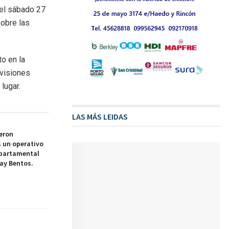
 el sábado 27
sobre las
to en la
ivisiones
lugar.
LAS MÁS LEIDAS
eron
 un operativo
epartamental
ay Bentos.