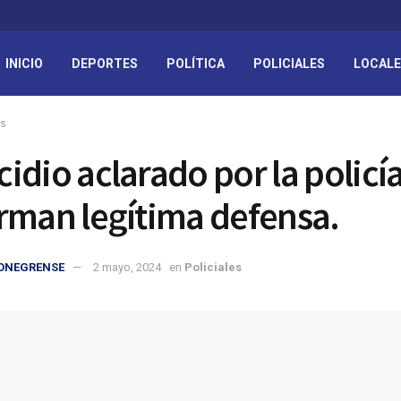
INICIO
DEPORTES
POLÍTICA
POLICIALES
LOCAL
es
idio aclarado por la policía
rman legítima defensa.
IONEGRENSE
2 mayo, 2024
en
Policiales