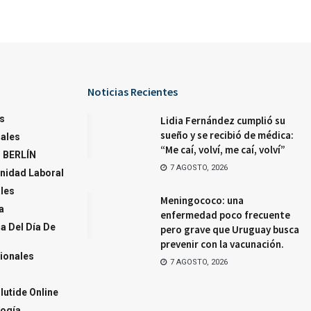
Noticias Recientes
s
Lidia Fernández cumplió su
sueño y se recibió de médica:
ales
“Me caí, volví, me caí, volví”
 BERLÍN
7 AGOSTO, 2026
nidad Laboral
ales
Meningococo: una
a
enfermedad poco frecuente
a Del Día De
pero grave que Uruguay busca
prevenir con la vacunación.
ionales
7 AGOSTO, 2026
utide Online
ogía