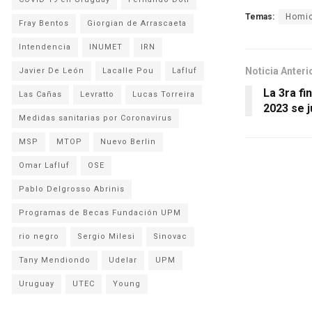
Temas:
Homic
Fray Bentos
Giorgian de Arrascaeta
Intendencia
INUMET
IRN
Noticia Anteri
Javier De León
Lacalle Pou
Lafluf
La 3ra fi
Las Cañas
Levratto
Lucas Torreira
2023 se 
Medidas sanitarias por Coronavirus
MSP
MTOP
Nuevo Berlin
Omar Lafluf
OSE
Pablo Delgrosso Abrinis
Programas de Becas Fundación UPM
rio negro
Sergio Milesi
Sinovac
Tany Mendiondo
Udelar
UPM
Uruguay
UTEC
Young