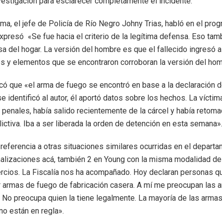
nvestigación para esclarecer completamente el incidente.
ma, el jefe de Policía de Río Negro Johny Trias, habló en el prog
xpresó «Se fue hacia el criterio de la legítima defensa. Eso tam
sa del hogar. La versión del hombre es que el fallecido ingresó a
s y elementos que se encontraron corroboran la versión del hom
icó que «el arma de fuego se encontró en base a la declaración de
 identificó al autor, él aportó datos sobre los hechos. La víctim
penales, había salido recientemente de la cárcel y había retoma
ictiva. Iba a ser liberada la orden de detención en esta semana»
referencia a otras situaciones similares ocurridas en el depart
alizaciones acá, también 2 en Young con la misma modalidad de 
cios. La Fiscalía nos ha acompañado. Hoy declaran personas q
 armas de fuego de fabricación casera. A mí me preocupan las 
No preocupa quien la tiene legalmente. La mayoría de las arma
no están en regla».