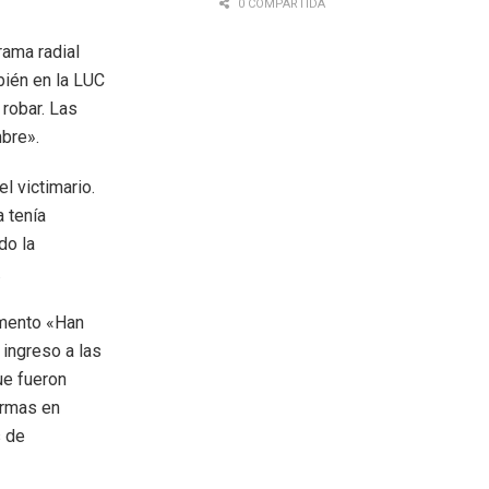
0 COMPARTIDA
rama radial
bién en la LUC
 robar. Las
bre».
l victimario.
a tenía
do la
.
amento «Han
ingreso a las
ue fueron
armas en
s de