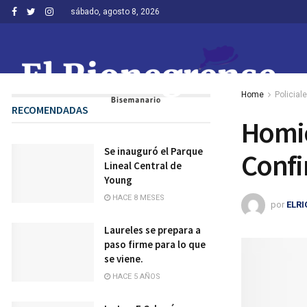
sábado, agosto 8, 2026
Home
Policial
RECOMENDADAS
Homic
Se inauguró el Parque
Confi
Lineal Central de
Young
HACE 8 MESES
por
ELR
Laureles se prepara a
paso firme para lo que
se viene.
HACE 5 AÑOS