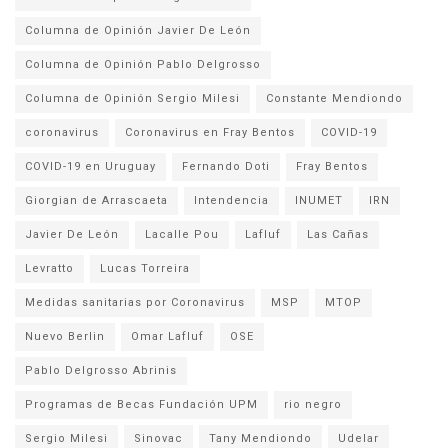
Columna de Opinión Javier De León
Columna de Opinión Pablo Delgrosso
Columna de Opinión Sergio Milesi
Constante Mendiondo
coronavirus
Coronavirus en Fray Bentos
COVID-19
COVID-19 en Uruguay
Fernando Doti
Fray Bentos
Giorgian de Arrascaeta
Intendencia
INUMET
IRN
Javier De León
Lacalle Pou
Lafluf
Las Cañas
Levratto
Lucas Torreira
Medidas sanitarias por Coronavirus
MSP
MTOP
Nuevo Berlin
Omar Lafluf
OSE
Pablo Delgrosso Abrinis
Programas de Becas Fundación UPM
rio negro
Sergio Milesi
Sinovac
Tany Mendiondo
Udelar