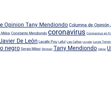
e Opinion Tany Mendiondo
Columna de Opinión 
coronavirus
Constante Mendiondo
 Milesi
Coronavirus en F
Javier De León
Lacalle Pou
Las Cañas
Lafluf
Lucas Torrei
Levratto
io negro
Tany Mendiondo
U
Sergio Milesi
Sinovac
Udelar