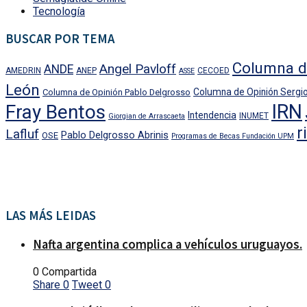
Tecnología
BUSCAR POR TEMA
Columna d
Angel Pavloff
ANDE
AMEDRIN
ANEP
CECOED
ASSE
León
Columna de Opinión Sergio
Columna de Opinión Pablo Delgrosso
IRN
Fray Bentos
Intendencia
INUMET
Giorgian de Arrascaeta
r
Lafluf
Pablo Delgrosso Abrinis
OSE
Programas de Becas Fundación UPM
LAS MÁS LEIDAS
Nafta argentina complica a vehículos uruguayos.
0 Compartida
Share
0
Tweet
0