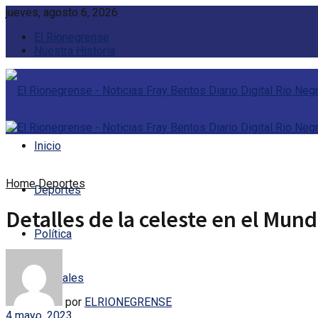
jueves, agosto 6, 2026
El Rionegrense
Nuestra Historia
Inicio
Home
Deportes
Deportes
Detalles de la celeste en el Mund
Política
Policiales
por
ELRIONEGRENSE
4 mayo, 2023