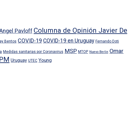
Columna de Opinión Javier De
Angel Pavloff
COVID-19
COVID-19 en Uruguay
ray Bentos
Fernando Doti
MSP
Omar
ra
Medidas sanitarias por Coronavirus
MTOP
Nuevo Berlin
PM
Uruguay
Young
UTEC