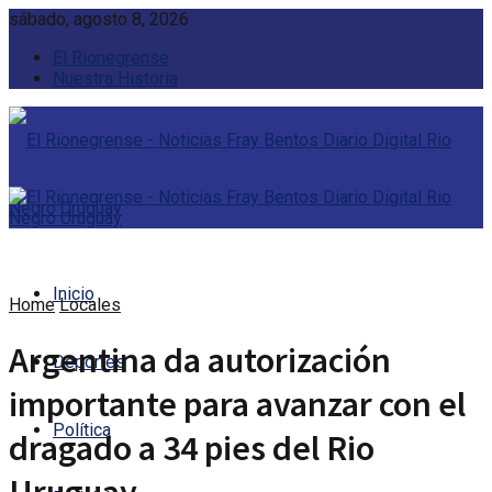
sábado, agosto 8, 2026
El Rionegrense
Nuestra Historia
Inicio
Home
Locales
Argentina da autorización
Deportes
importante para avanzar con el
Política
dragado a 34 pies del Rio