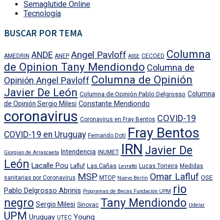
Semaglutide Online
Tecnología
BUSCAR POR TEMA
Columna
Angel Pavloff
ANDE
AMEDRIN
ANEP
CECOED
ASSE
de Opinion Tany Mendiondo
Columna de
Columna de Opinión
Opinión Angel Pavloff
Javier De León
Columna
Columna de Opinión Pablo Delgrosso
Constante Mendiondo
de Opinión Sergio Milesi
coronavirus
COVID-19
Coronavirus en Fray Bentos
Fray Bentos
COVID-19 en Uruguay
Fernando Doti
IRN
Javier De
Intendencia
INUMET
Giorgian de Arrascaeta
León
Lacalle Pou
Las Cañas
Lafluf
Lucas Torreira
Medidas
Levratto
MSP
Omar Lafluf
OSE
sanitarias por Coronavirus
MTOP
Nuevo Berlin
rio
Pablo Delgrosso Abrinis
Programas de Becas Fundación UPM
negro
Tany Mendiondo
Sergio Milesi
Sinovac
Udelar
UPM
Uruguay
Young
UTEC