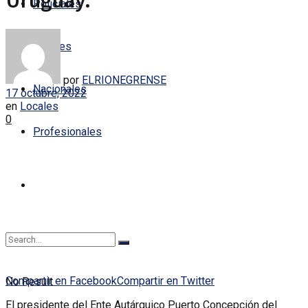
Uruguay.
Policiales
Locales
por
ELRIONEGRENSE
Nacionales
17 octubre, 2022
en
Locales
0
Profesionales
Compartir en Facebook
Compartir en Twitter
No Result
El presidente del Ente Autárquico Puerto Concepción del