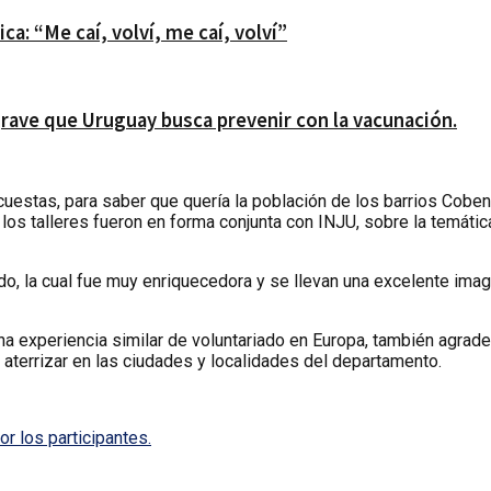
a: “Me caí, volví, me caí, volví”
ave que Uruguay busca prevenir con la vacunación.
uestas, para saber que quería la población de los barrios Cobena
os talleres fueron en forma conjunta con INJU, sobre la temátic
do, la cual fue muy enriquecedora y se llevan una excelente imag
una experiencia similar de voluntariado en Europa, también agrad
aterrizar en las ciudades y localidades del departamento.
 los participantes.