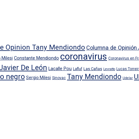
e Opinion Tany Mendiondo
Columna de Opinión 
coronavirus
Constante Mendiondo
 Milesi
Coronavirus en F
Javier De León
Lacalle Pou
Las Cañas
Lafluf
Lucas Torrei
Levratto
io negro
Tany Mendiondo
U
Sergio Milesi
Sinovac
Udelar