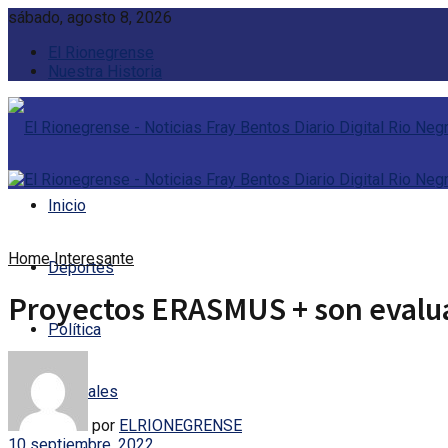
sábado, agosto 8, 2026
El Rionegrense
Nuestra Historia
Inicio
Home
Interesante
Deportes
Proyectos ERASMUS + son evaluad
Política
Policiales
por
ELRIONEGRENSE
10 septiembre, 2022