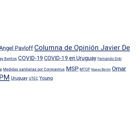
Columna de Opinión Javier De
Angel Pavloff
COVID-19
COVID-19 en Uruguay
ray Bentos
Fernando Doti
MSP
Omar
ra
Medidas sanitarias por Coronavirus
MTOP
Nuevo Berlin
PM
Uruguay
Young
UTEC