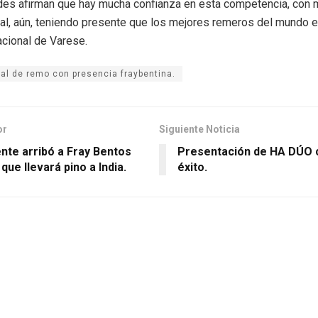
es afirman que hay mucha confianza en esta competencia, con m
al, aún, teniendo presente que los mejores remeros del mundo e
acional de Varese.
al de remo con presencia fraybentina.
or
Siguiente Noticia
te arribó a Fray Bentos
Presentación de HA DÚO c
que llevará pino a India.
éxito.