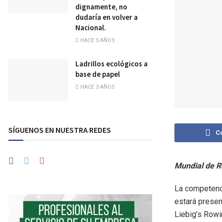
dignamente, no
dudaría en volver a
Nacional.
HACE 5 AÑOS
Ladrillos ecológicos a
base de papel
HACE 3 AÑOS
SÍGUENOS EN NUESTRA REDES
C
Mundial de 
La competenci
estará presen
Liebig’s Rowi