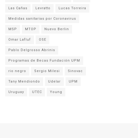
Las Cañas
Levratto
Lucas Torreira
Medidas sanitarias por Coronavirus
MSP
MTOP
Nuevo Berlin
Omar Lafluf
OSE
Pablo Delgrosso Abrinis
Programas de Becas Fundación UPM
rio negro
Sergio Milesi
Sinovac
Tany Mendiondo
Udelar
UPM
Uruguay
UTEC
Young