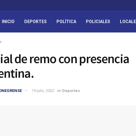
INICIO
DEPORTES
POLÍTICA
POLICIALES
LOCAL
s
al de remo con presencia
entina.
IONEGRENSE
19 julio, 2022
en
Deportes