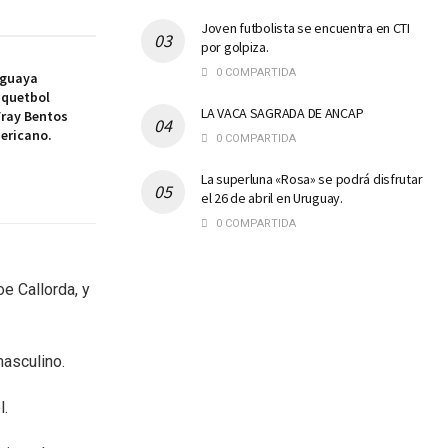
Joven futbolista se encuentra en CTI
por golpiza.
0 COMPARTIDA
uguaya
squetbol
LA VACA SAGRADA DE ANCAP
Fray Bentos
ericano.
0 COMPARTIDA
La superluna «Rosa» se podrá disfrutar
el 26 de abril en Uruguay.
0 COMPARTIDA
oe Callorda, y
masculino.
l.