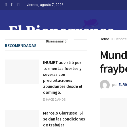
viernes, agosto 7, 2026
Home
Deporte
RECOMENDADAS
Mundi
INUMET advirtió por
frayb
tormentas fuertes y
severas con
precipitaciones
por
ELR
abundantes desde el
domingo.
HACE 2 AÑOS
Marcelo Giarrusso: Si
se dan las condiciones
de trabajar