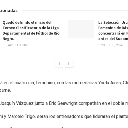
acionadas
Quedó definido el inicio del
La Selección Ur
Torneo Clasificatorio de la Liga
Femenina de Bá
Departamental de Fútbol de Río
concentrará en 
Negro.
antes del Sudam
5 AGOSTO, 2026
29 JULIO, 2026
á en el cuatro sin, femenino, con las mercedarias Ynela Aires, Cl
barne.
 Joaquín Vázquez junto a Eric Seawright competirán en el doble 
i y Marcelo Trigo, serán los entrenadores que liderarán el plante