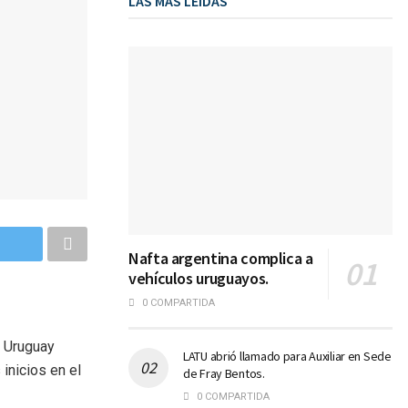
LAS MÁS LEIDAS
Nafta argentina complica a
vehículos uruguayos.
0 COMPARTIDA
. Uruguay
LATU abrió llamado para Auxiliar en Sede
inicios en el
de Fray Bentos.
0 COMPARTIDA