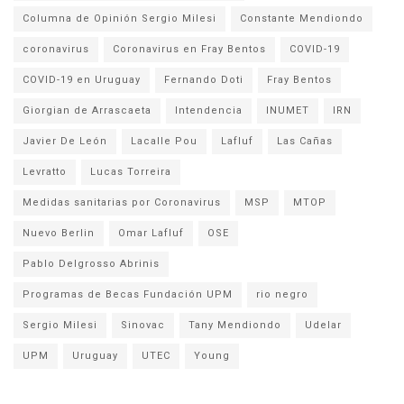
Columna de Opinión Sergio Milesi
Constante Mendiondo
coronavirus
Coronavirus en Fray Bentos
COVID-19
COVID-19 en Uruguay
Fernando Doti
Fray Bentos
Giorgian de Arrascaeta
Intendencia
INUMET
IRN
Javier De León
Lacalle Pou
Lafluf
Las Cañas
Levratto
Lucas Torreira
Medidas sanitarias por Coronavirus
MSP
MTOP
Nuevo Berlin
Omar Lafluf
OSE
Pablo Delgrosso Abrinis
Programas de Becas Fundación UPM
rio negro
Sergio Milesi
Sinovac
Tany Mendiondo
Udelar
UPM
Uruguay
UTEC
Young