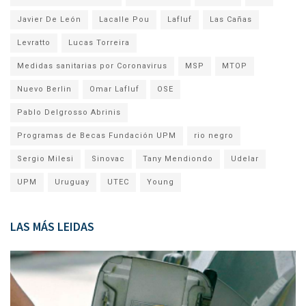
Javier De León
Lacalle Pou
Lafluf
Las Cañas
Levratto
Lucas Torreira
Medidas sanitarias por Coronavirus
MSP
MTOP
Nuevo Berlin
Omar Lafluf
OSE
Pablo Delgrosso Abrinis
Programas de Becas Fundación UPM
rio negro
Sergio Milesi
Sinovac
Tany Mendiondo
Udelar
UPM
Uruguay
UTEC
Young
LAS MÁS LEIDAS